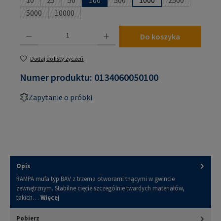
10
25
50
100
500
1000
2500
(Ta opcja jest obecnie niedostępna.)
(Ta opcja jest obecnie niedostępna.)
(Ta opcja jest obecnie niedostępna.)
(Ta opcja jest obecnie niedostępna
(Ta opcja jest 
5000
10000
(Ta opcja jest obecnie niedostępna.)
(Ta opcja jest obecnie niedostępna.)
Ilość produktu: Wprowadź żądaną ilość lub użyj przycisków, aby zwiększyć lub zmniejsz
Do koszyka
Dodaj do listy życzeń
Numer produktu:
0134060050100
Zapytanie o próbki
Opis
RAMPA mufa typ BAV z trzema otworami tnącymi w gwincie
zewnętrznym. Stabilne cięcie szczególnie twardych materiałów,
takich…
Więcej
Pobierz