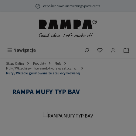
Przejdź do głównej zawartości
Bezpośrednio od niemieckiego producenta
Masz 0 przedmio
Nawigacja
Sklep Online
Produkty
Mufy
Mufy / Wkładki gwintowane do tworzyw sztucznych
Mufy / Wkładki gwintowane ze stali ocynkowanej
RAMPA MUFY TYP BAV
Pomiń galerię zdjęć