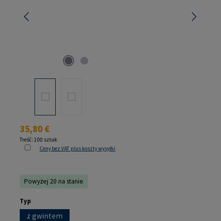
Cena regularna:
35,80 €
Treść:
100 sztuk
Ceny bez VAT plus koszty wysyłki
Powyżej 20 na stanie
Wybierz
Typ
z gwintem