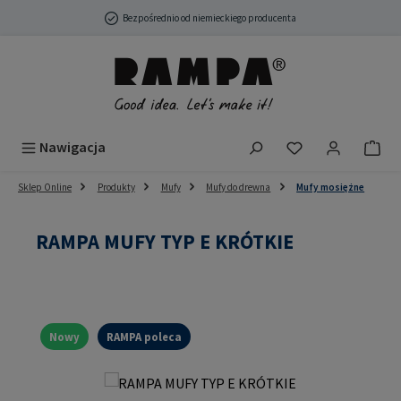
Przejdź do głównej zawartości
Bezpośrednio od niemieckiego producenta
Masz 0 przedmio
Nawigacja
Sklep Online
Produkty
Mufy
Mufy do drewna
Mufy mosiężne
RAMPA MUFY TYP E KRÓTKIE
Nowy
RAMPA poleca
Pomiń galerię zdjęć