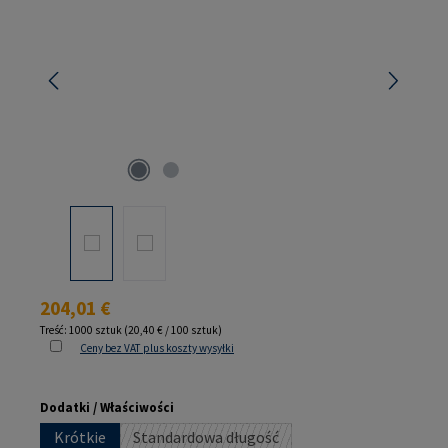
Cena regularna:
204,01 €
Treść:
1000 sztuk
(20,40 € / 100 sztuk)
Ceny bez VAT plus koszty wysyłki
Wybierz
Dodatki / Właściwości
Krótkie
Standardowa długość
(Ta opcja jest obecnie niedostępna.)