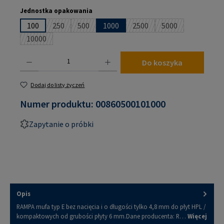
Wybierz
Jednostka opakowania
100
250
500
1000
2500
5000
(Ta opcja jest obecnie niedostępna.)
(Ta opcja jest obecnie niedostępna.)
(Ta opcja jest obecnie nied
(Ta opcja jest obe
10000
(Ta opcja jest obecnie niedostępna.)
Ilość produktu: Wprowadź żądaną ilość lub użyj przycisków, aby zwiększyć lub zmniejsz
Do koszyka
Dodaj do listy życzeń
Numer produktu:
00860500101000
Zapytanie o próbki
Opis
RAMPA mufa typ E bez nacięcia i o długości tylko 4,8 mm do płyt HPL /
kompaktowych od grubości płyty 6 mm.Dane producenta: R…
Więcej