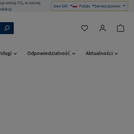
a emisji CO₂ w naszej
bez VAT
Polski
Serwis/pomoc
odukcji
Masz 0 przedmioty na liś
sługi
Odpowiedzialność
Aktualności
a: