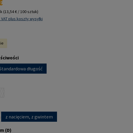
€
uk
(13,54 € / 100 sztuk)
 VAT plus koszty wysyłki
nie
aściwości
Standardowa długość
 jest obecnie niedostępna.)
a
ja jest obecnie niedostępna.)
z nacięciem, z gwintem
ja jest obecnie niedostępna.)
m (D)