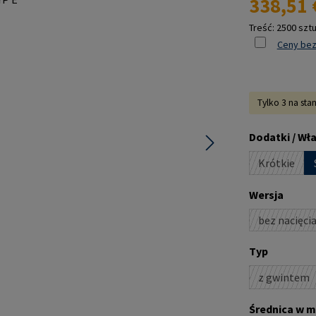
338,51 
Treść:
2500 szt
Ceny bez
Tylko 3 na sta
Wybierz
Dodatki / Wł
Krótkie
(Ta opcja
Wybierz
Wersja
bez nacięci
(Ta opc
Wybierz
Typ
z gwintem
(Ta opc
Wybierz
Średnica w m