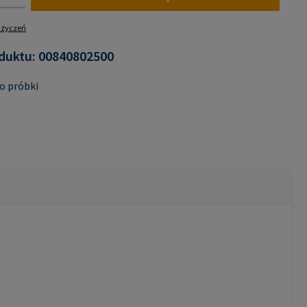
y życzeń
duktu:
00840802500
o próbki