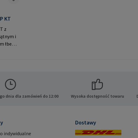
P KT
T z
ątnym i
ym łbem
ączeń.
 RAMPA
 der
hen
go dnia dla zamówień do 12:00
Wysoka dostępność towaru
ty
Dostawy
o indywidualne