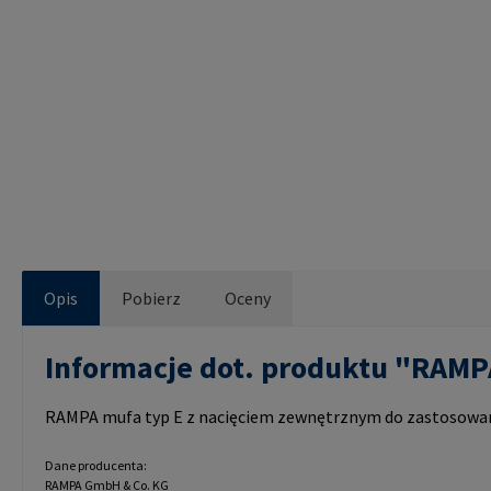
Opis
Pobierz
Oceny
Informacje dot. produktu "RAM
RAMPA mufa typ E z nacięciem zewnętrznym do zastosowań 
Dane producenta:
RAMPA GmbH & Co. KG