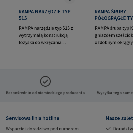
RAMPA NARZĘDZIE TYP
RAMPA ŚRUBY
515
PÓŁOGRĄGŁE TY
RAMPA narzędzie typ 515 z
RAMPA śruba typ K
wytrzymałą konstrukcją
gniazdem sześciok
łożyska do wkręcania
ozdobnym okrągł
RAMPA muf przez gwint
do widocznych poł
wewnętrzny. Do
Dane producenta:
wykorzystania wyłącznie z
GmbH & Co. KG Auf
oryginalnymi mufami
Heide 8 21514 Büc
RAMPA. Dane producenta:
Niemcy E-Mail:
RAMPA GmbH & Co. KG Auf
mail@rampa.com
der Heide 8 21514 Büchen
Bezpośrednio od niemieckiego producenta
Wysyłka tego same
Niemcy E-Mail:
mail@rampa.com
Serwisowa linia hotline
Nasze zale
Wsparcie i doradztwo pod numerem
Doradztw