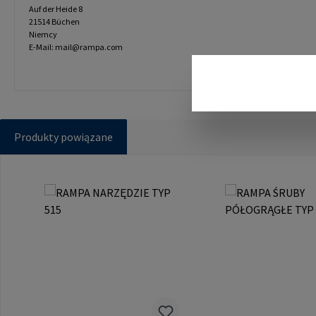
Auf der Heide 8
21514 Büchen
Niemcy
E-Mail: mail@rampa.com
Produkty powiązane
Pomiń galerię produktów