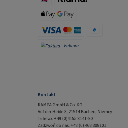
iDeal (via Stripe)
Klarna (via Stripe)
Apple Pay / Google Pay (via Stripe)
Karta kredytowa (za pośrednictwem Stripe)
PayPal
Faktura
Faktura
Kontakt
RAMPA GmbH & Co. KG
Auf der Heide 8, 21514 Büchen, Niemcy
Telefax: +49 (0)4155 8141-80
Zadzwoń do nas: +48 (0) 468 808101