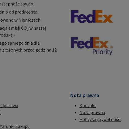
ostępność towaru
dnio od producenta
owano w Niemczech
ja emisji CO₂ w naszej
rodukcji
ego samego dnia dla
 złożonych przed godziną 12
Nota prawna
i dostawa
Kontakt
ć
Nota prawna
Polityka prywatności
Warunki Zakupu