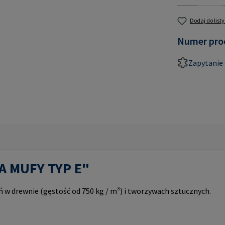
Dodaj do list
Numer pro
Zapytanie 
PA MUFY TYP E"
w drewnie (gęstość od 750 kg / m³) i tworzywach sztucznych.