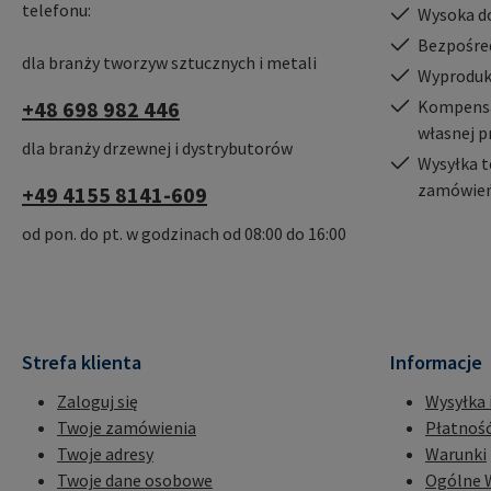
telefonu:
Wysoka d
Bezpośre
dla branży tworzyw sztucznych i metali
Wyproduk
+48 698 982 446
Kompensac
własnej p
dla branży drzewnej i dystrybutorów
Wysyłka t
zamówień
+49 4155 8141-609
od pon. do pt. w godzinach od 08:00 do 16:00
Strefa klienta
Informacje
Zaloguj się
Wysyłka 
Twoje zamówienia
Płatnoś
Twoje adresy
Warunki
Twoje dane osobowe
Ogólne 