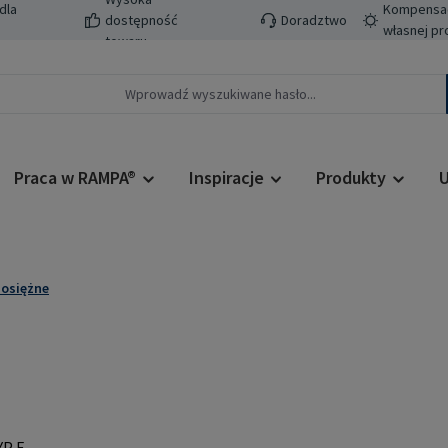
dla
Kompensacj
dostępność
Doradztwo
własnej pr
towaru
Praca w RAMPA®
Inspiracje
Produkty
U
osiężne
Cena regularn