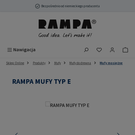
Przejdź do głównej zawartości
Bezpośrednio od niemieckiego producenta
Masz 0 przedmio
Nawigacja
Sklep Online
Produkty
Mufy
Mufy do drewna
Mufy mosiężne
RAMPA MUFY TYP E
Pomiń galerię zdjęć