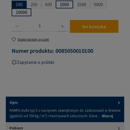
100
250
500
1000
2500
5000
(Ta opcja jest obecnie niedostępna.)
(Ta opcja jest obecnie niedostępna.)
(Ta opcja jest obecnie nied
(Ta opcja jest obe
10000
Ilość produktu: Wprowadź żądaną ilość lub użyj przycisków, aby zwiększyć lub zmniejsz
Do koszyka
Dodaj do listy życzeń
Numer produktu:
0085050010100
Zapytanie o próbki
Opis
RAMPA mufa typ E z nacięciem zewnętrznym do zastosowań w drewnie
(gęstość od 750 kg / m³) i tworzywach sztucznych. Dane…
Więcej
Pobierz