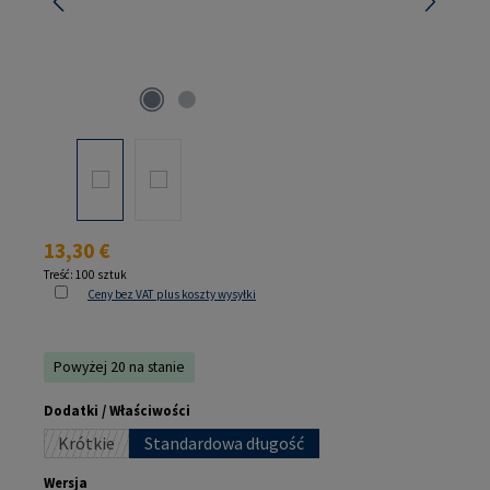
Cena regularna:
13,30 €
Treść:
100 sztuk
Ceny bez VAT plus koszty wysyłki
Powyżej 20 na stanie
Wybierz
Dodatki / Właściwości
Krótkie
Standardowa długość
(Ta opcja jest obecnie niedostępna.)
Wybierz
Wersja