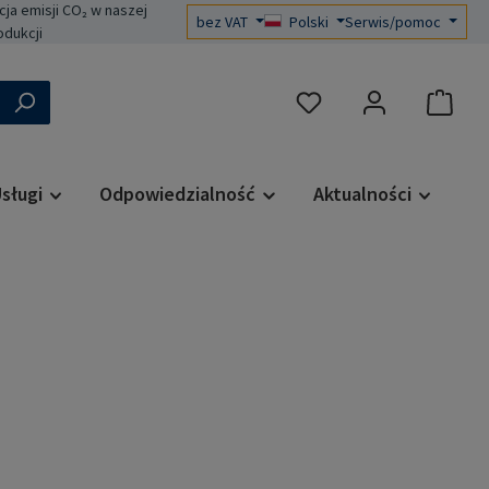
a emisji CO₂ w naszej
bez VAT
Polski
Serwis/pomoc
odukcji
Masz 0 przedmioty na liś
sługi
Odpowiedzialność
Aktualności
a: