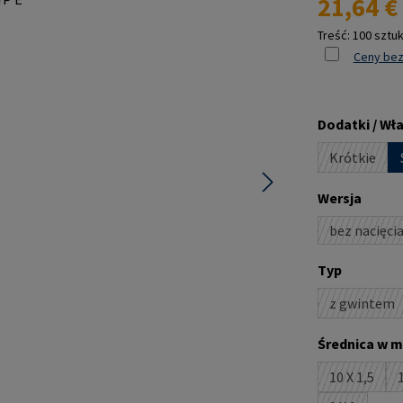
21,64 €
Treść:
100 sztu
Ceny bez
Wybierz
Dodatki / Wł
Krótkie
(Ta opcja
Wybierz
Wersja
bez nacięci
(Ta opc
Wybierz
Typ
z gwintem
(Ta opc
Wybierz
Średnica w m
10 X 1,5
1
(Ta opcja