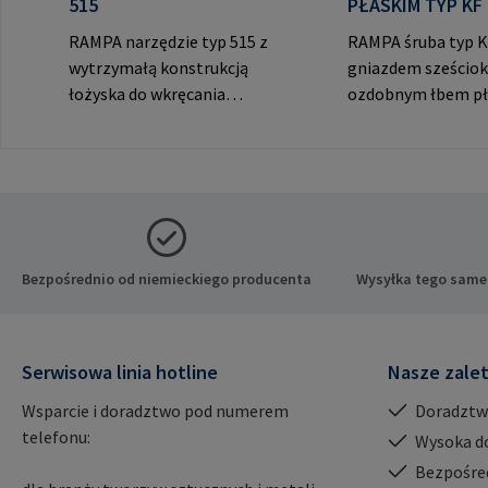
515
PŁASKIM TYP KF
RAMPA narzędzie typ 515 z
RAMPA śruba typ K
wytrzymałą konstrukcją
gniazdem sześciok
łożyska do wkręcania
ozdobnym łbem pł
RAMPA muf przez gwint
widocznych połącz
wewnętrzny. Do
producenta: RAM
wykorzystania wyłącznie z
& Co. KG Auf der He
oryginalnymi mufami
21514 Büchen Niem
RAMPA. Dane producenta:
Mail: mail@rampa
RAMPA GmbH & Co. KG Auf
der Heide 8 21514 Büchen
Bezpośrednio od niemieckiego producenta
Wysyłka tego same
Niemcy E-Mail:
mail@rampa.com
Serwisowa linia hotline
Nasze zale
Wsparcie i doradztwo pod numerem
Doradztw
telefonu:
Wysoka d
Bezpośre