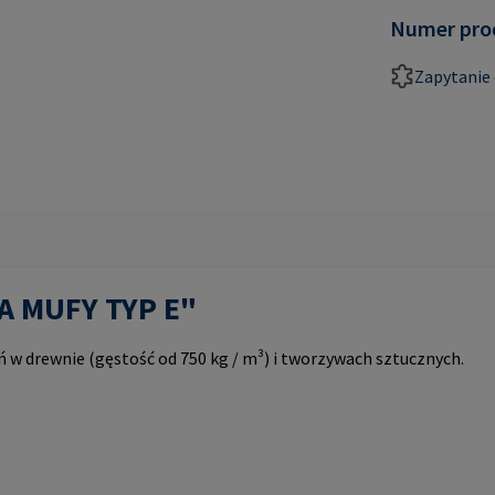
Numer pro
Zapytanie 
PA MUFY TYP E"
w drewnie (gęstość od 750 kg / m³) i tworzywach sztucznych.