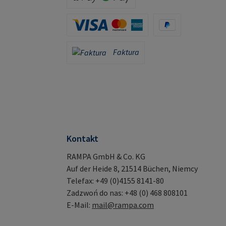
Apple Pay / Google Pay (via Stripe)
Karta kredytowa (za pośrednictwem Stripe)
PayPal
Faktura
Faktura
Kontakt
RAMPA GmbH & Co. KG
Auf der Heide 8, 21514 Büchen, Niemcy
Telefax: +49 (0)4155 8141-80
Zadzwoń do nas: +48 (0) 468 808101
E-Mail:
mail@rampa.com