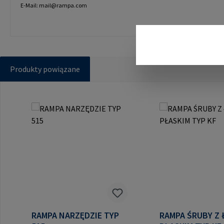
E-Mail: mail@rampa.com
Produkty powiązane
Pomiń galerię produktów
RAMPA NARZĘDZIE TYP
RAMPA ŚRUBY Z