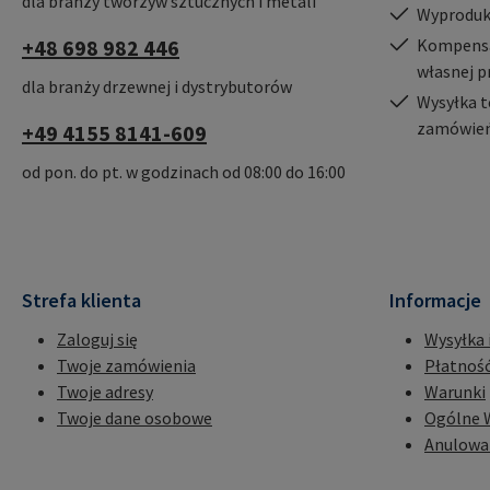
dla branży tworzyw sztucznych i metali
Wyproduk
+48 698 982 446
Kompensac
własnej p
dla branży drzewnej i dystrybutorów
Wysyłka t
zamówień
+49 4155 8141-609
od pon. do pt. w godzinach od 08:00 do 16:00
Strefa klienta
Informacje
Zaloguj się
Wysyłka 
Twoje zamówienia
Płatnoś
Twoje adresy
Warunki
Twoje dane osobowe
Ogólne 
Anulowa