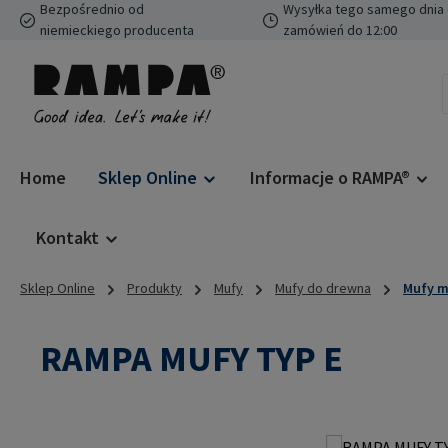
Bezpośrednio od
Wysyłka tego samego dnia 
ejdź do głównej zawartości
Przejdź do wyszukiwania
Przejdź do głównej nawigacji
niemieckiego producenta
zamówień do 12:00
Home
Sklep Online
Informacje o RAMPA®
Kontakt
Sklep Online
Produkty
Mufy
Mufy do drewna
Mufy m
RAMPA MUFY TYP E
Pomiń galerię zdjęć