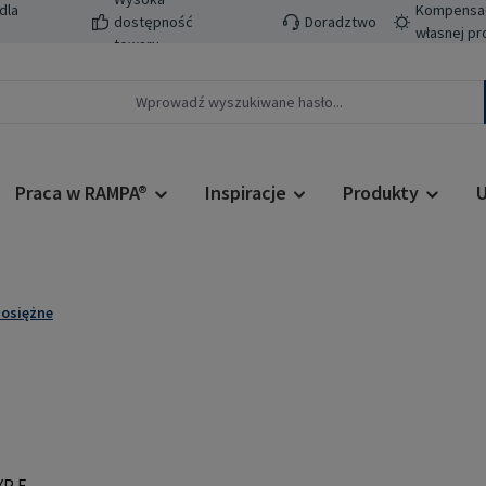
dla
Kompensacj
dostępność
Doradztwo
własnej pr
towaru
Praca w RAMPA®
Inspiracje
Produkty
U
osiężne
Cena regularn