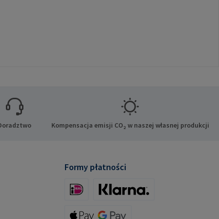
Doradztwo
Kompensacja emisji CO₂ w naszej własnej produkcji
Formy płatności
iDeal (via Stripe)
Klarna (via Stripe)