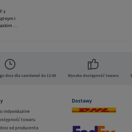
F z
ątnym i
askim do
eń. Dane
PA GmbH
ide 8
cy E-
.com
go dnia dla zamówień do 12:00
Wysoka dostępność towaru
ty
Dostawy
o indywidualne
ostępność towaru
dnio od producenta