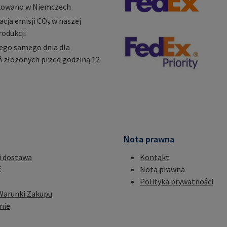
owano w Niemczech
ja emisji CO₂ w naszej
rodukcji
ego samego dnia dla
 złożonych przed godziną 12
Nota prawna
i dostawa
Kontakt
ć
Nota prawna
Polityka prywatności
Warunki Zakupu
nie