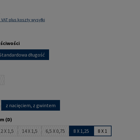
k
 VAT plus koszty wysyłki
aściwości
Standardowa długość
 jest obecnie niedostępna.)
a
ja jest obecnie niedostępna.)
z nacięciem, z gwintem
ja jest obecnie niedostępna.)
m (D)
2 X 1,5
14 X 1,5
6,5 X 0,75
8 X 1,25
8 X 1
 jest obecnie niedostępna.)
(Ta opcja jest obecnie niedostępna.)
(Ta opcja jest obecnie niedostępna.)
(Ta opcja jest obecnie niedostępna.)