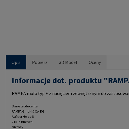
Opis
Pobierz
3D Model
Oceny
Informacje dot. produktu "RAM
RAMPA mufa typ E z nacięciem zewnętrznym do zastosowań 
Dane producenta:
RAMPA GmbH & Co. KG
Auf der Heide 8
21514 Büchen
Niemcy