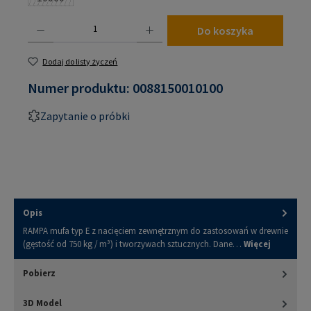
(Ta opcja jest obecnie niedostępna.)
Ilość produktu: Wprowadź żądaną ilość lub użyj przycisków, aby zwiększyć lub zmniejsz
Do koszyka
Dodaj do listy życzeń
Numer produktu:
0088150010100
Zapytanie o próbki
Opis
RAMPA mufa typ E z nacięciem zewnętrznym do zastosowań w drewnie
(gęstość od 750 kg / m³) i tworzywach sztucznych. Dane…
Więcej
Pobierz
3D Model