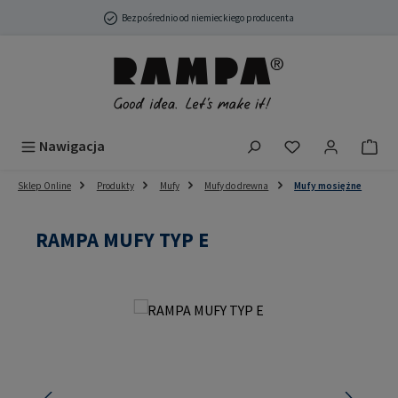
Przejdź do głównej zawartości
Bezpośrednio od niemieckiego producenta
Masz 0 przedmio
Nawigacja
Sklep Online
Produkty
Mufy
Mufy do drewna
Mufy mosiężne
RAMPA MUFY TYP E
Pomiń galerię zdjęć