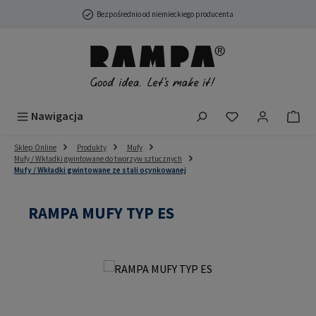
Przejdź do głównej zawartości
Bezpośrednio od niemieckiego producenta
Masz 0 przedmio
Nawigacja
Sklep Online
Produkty
Mufy
Mufy / Wkładki gwintowane do tworzyw sztucznych
Mufy / Wkładki gwintowane ze stali ocynkowanej
RAMPA MUFY TYP ES
Pomiń galerię zdjęć