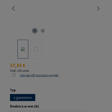
Cena regularna:
17,33 €
Treść:
100 sztuk
Ceny bez VAT plus koszty wysyłki
Wybierz
Typ
z gwintem
Wybierz
Średnica w mm (D)