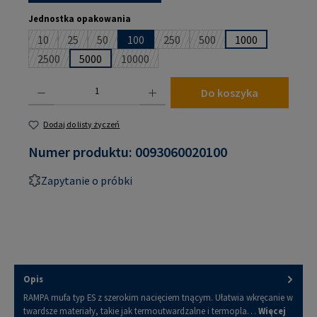
Wybierz
Jednostka opakowania
10
25
50
100
250
500
1000
(Ta opcja jest obecnie niedostępna.)
(Ta opcja jest obecnie niedostępna.)
(Ta opcja jest obecnie niedostępna.)
(Ta opcja jest obecnie niedostępna
(Ta opcja jest obecnie ni
2500
5000
10000
(Ta opcja jest obecnie niedostępna.)
(Ta opcja jest obecnie niedostępna.)
Ilość produktu: Wprowadź żądaną ilość lub użyj przycisków, aby zwiększyć lub zmniejsz
Do koszyka
Dodaj do listy życzeń
Numer produktu:
0093060020100
Zapytanie o próbki
Opis
RAMPA mufa typ ES z szerokim nacięciem tnącym. Ułatwia wkręcanie w
twardsze materiały, takie jak termoutwardzalne i termopla…
Więcej