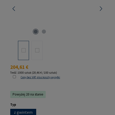
Cena regularna:
204,61 €
Treść:
1000 sztuk
(20,46 € / 100 sztuk)
Ceny bez VAT plus koszty wysyłki
Powyżej 20 na stanie
Wybierz
Typ
z gwintem