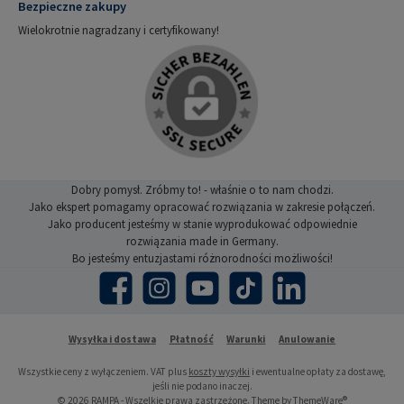
Bezpieczne zakupy
Wielokrotnie nagradzany i certyfikowany!
Dobry pomysł. Zróbmy to! - właśnie o to nam chodzi.
Jako ekspert pomagamy opracować rozwiązania w zakresie połączeń.
Jako producent jesteśmy w stanie wyprodukować odpowiednie
rozwiązania made in Germany.
Bo jesteśmy entuzjastami różnorodności możliwości!
Facebook
Instagram
YouTube
TikTok
LinkedIn
Wysyłka i dostawa
Płatność
Warunki
Anulowanie
Wszystkie ceny z wyłączeniem. VAT plus
koszty wysyłki
i ewentualne opłaty za dostawę,
jeśli nie podano inaczej.
© 2026 RAMPA - Wszelkie prawa zastrzeżone. Theme by
ThemeWare®