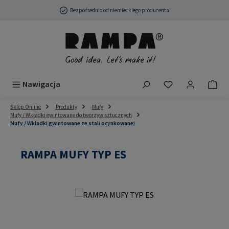
Przejdź do głównej zawartości
Bezpośrednio od niemieckiego producenta
Masz 0 przedmio
Nawigacja
Sklep Online
Produkty
Mufy
Mufy / Wkładki gwintowane do tworzyw sztucznych
Mufy / Wkładki gwintowane ze stali ocynkowanej
RAMPA MUFY TYP ES
Pomiń galerię zdjęć