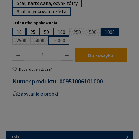
Stal, hartowana, ocynk żółty
Stal, ocynkowana żółta
Wybierz
Jednostka opakowania
10
25
50
100
250
500
1000
(Ta opcja jest obecnie niedostępn
(Ta opcja jest obecnie n
2500
5000
10000
(Ta opcja jest obecnie niedostępna.)
(Ta opcja jest obecnie niedostępna.)
Ilość produktu: Wprowadź żądaną ilość lub użyj przycisków, aby zwiększyć lub zmniejsz
Do koszyka
Dodaj do listy życzeń
Numer produktu:
00951006101000
Zapytanie o próbki
Opis