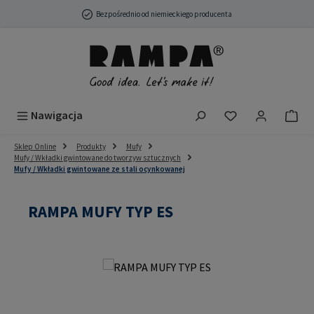
Przejdź do głównej zawartości
Bezpośrednio od niemieckiego producenta
Masz 0 przedmio
Nawigacja
Sklep Online
Produkty
Mufy
Mufy / Wkładki gwintowane do tworzyw sztucznych
Mufy / Wkładki gwintowane ze stali ocynkowanej
RAMPA MUFY TYP ES
Pomiń galerię zdjęć