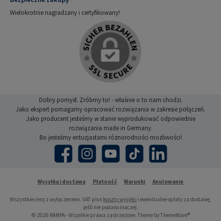
Wielokrotnie nagradzany i certyfikowany!
Dobry pomysł. Zróbmy to! - właśnie o to nam chodzi.
Jako ekspert pomagamy opracować rozwiązania w zakresie połączeń.
Jako producent jesteśmy w stanie wyprodukować odpowiednie
rozwiązania made in Germany.
Bo jesteśmy entuzjastami różnorodności możliwości!
Facebook
Instagram
YouTube
TikTok
LinkedIn
Wysyłka i dostawa
Płatność
Warunki
Anulowanie
Wszystkie ceny z wyłączeniem. VAT plus
koszty wysyłki
i ewentualne opłaty za dostawę,
jeśli nie podano inaczej.
© 2026 RAMPA - Wszelkie prawa zastrzeżone. Theme by
ThemeWare®