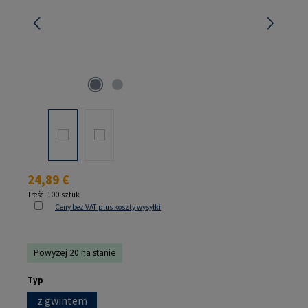
Cena regularna:
24,89 €
Treść:
100 sztuk
Ceny bez VAT plus koszty wysyłki
Powyżej 20 na stanie
Wybierz
Typ
z gwintem