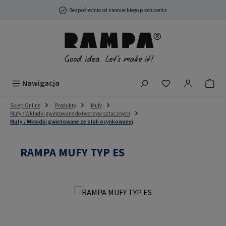
Przejdź do głównej zawartości
Bezpośrednio od niemieckiego producenta
Masz 0 przedmio
Nawigacja
Sklep Online
Produkty
Mufy
Mufy / Wkładki gwintowane do tworzyw sztucznych
Mufy / Wkładki gwintowane ze stali ocynkowanej
RAMPA MUFY TYP ES
Pomiń galerię zdjęć