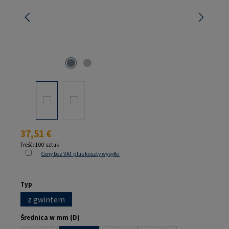
Cena regularna:
37,51 €
Treść:
100 sztuk
Ceny bez VAT plus koszty wysyłki
Wybierz
Typ
z gwintem
Wybierz
Średnica w mm (D)