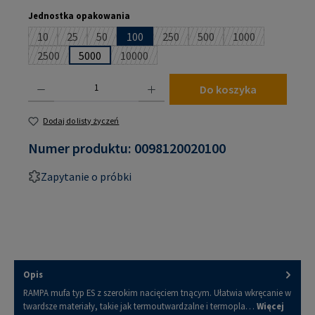
Wybierz
Jednostka opakowania
10
25
50
100
250
500
1000
(Ta opcja jest obecnie niedostępna.)
(Ta opcja jest obecnie niedostępna.)
(Ta opcja jest obecnie niedostępna.)
(Ta opcja jest obecnie niedostępna
(Ta opcja jest obecnie ni
(Ta opcja jest ob
2500
5000
10000
(Ta opcja jest obecnie niedostępna.)
(Ta opcja jest obecnie niedostępna.)
Ilość produktu: Wprowadź żądaną ilość lub użyj przycisków, aby zwiększyć lub zmniejsz
Do koszyka
Dodaj do listy życzeń
Numer produktu:
0098120020100
Zapytanie o próbki
Opis
RAMPA mufa typ ES z szerokim nacięciem tnącym. Ułatwia wkręcanie w
twardsze materiały, takie jak termoutwardzalne i termopla…
Więcej