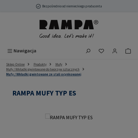
Przejdź do głównej zawartości
Bezpośrednio od niemieckiego producenta
Masz 0 przedmio
Nawigacja
Sklep Online
Produkty
Mufy
Mufy / Wkładki gwintowane do tworzyw sztucznych
Mufy / Wkładki gwintowane ze stali ocynkowanej
RAMPA MUFY TYP ES
Pomiń galerię zdjęć