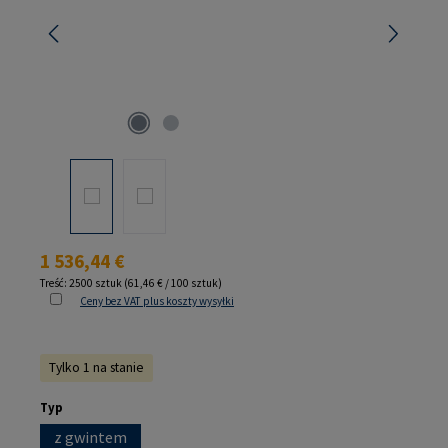
Cena regularna:
1 536,44 €
Treść:
2500 sztuk
(61,46 € / 100 sztuk)
Ceny bez VAT plus koszty wysyłki
Tylko 1 na stanie
Wybierz
Typ
z gwintem