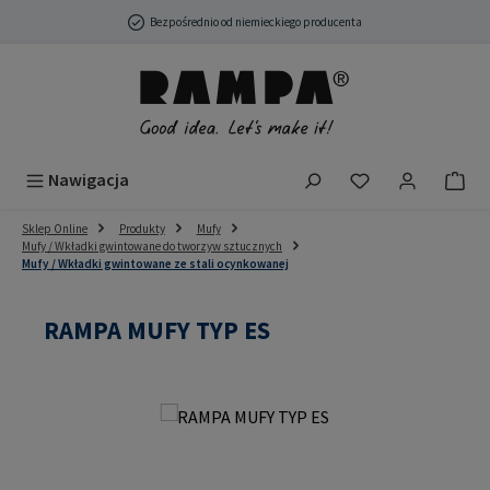
Przejdź do głównej zawartości
Bezpośrednio od niemieckiego producenta
Masz 0 przedmio
Nawigacja
Sklep Online
Produkty
Mufy
Mufy / Wkładki gwintowane do tworzyw sztucznych
Mufy / Wkładki gwintowane ze stali ocynkowanej
RAMPA MUFY TYP ES
Pomiń galerię zdjęć