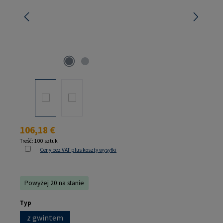
Cena regularna:
106,18 €
Treść:
100 sztuk
Ceny bez VAT plus koszty wysyłki
Powyżej 20 na stanie
Wybierz
Typ
z gwintem