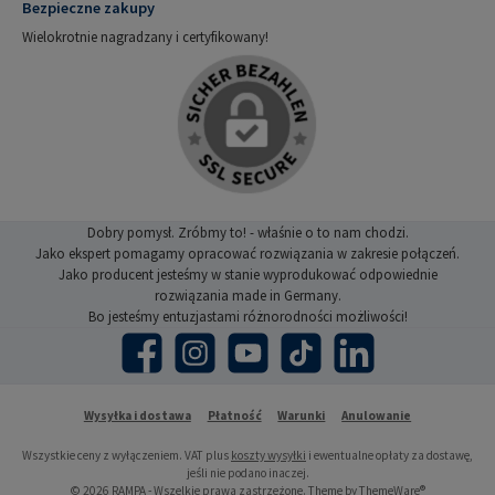
Bezpieczne zakupy
Wielokrotnie nagradzany i certyfikowany!
Dobry pomysł. Zróbmy to! - właśnie o to nam chodzi.
Jako ekspert pomagamy opracować rozwiązania w zakresie połączeń.
Jako producent jesteśmy w stanie wyprodukować odpowiednie
rozwiązania made in Germany.
Bo jesteśmy entuzjastami różnorodności możliwości!
Facebook
Instagram
YouTube
TikTok
LinkedIn
Wysyłka i dostawa
Płatność
Warunki
Anulowanie
Wszystkie ceny z wyłączeniem. VAT plus
koszty wysyłki
i ewentualne opłaty za dostawę,
jeśli nie podano inaczej.
© 2026 RAMPA - Wszelkie prawa zastrzeżone. Theme by
ThemeWare®