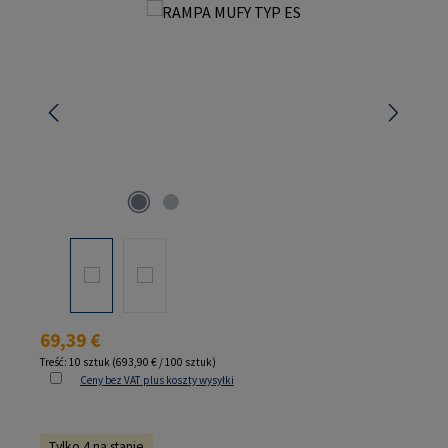
Pomiń galerię zdjęć
Cena regularna:
69,39 €
Treść:
10 sztuk
(693,90 € / 100 sztuk)
Ceny bez VAT plus koszty wysyłki
Tylko 4 na stanie