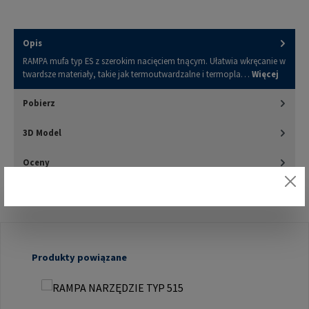
Opis
RAMPA mufa typ ES z szerokim nacięciem tnącym. Ułatwia wkręcanie w
twardsze materiały, takie jak termoutwardzalne i termopla…
Więcej
Pobierz
3D Model
Oceny
Pomiń galerię produktów
Produkty powiązane