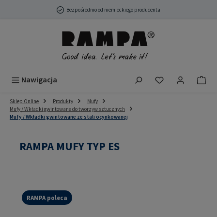
Przejdź do głównej zawartości
Bezpośrednio od niemieckiego producenta
Masz 0 przedmio
Nawigacja
Sklep Online
Produkty
Mufy
Mufy / Wkładki gwintowane do tworzyw sztucznych
Mufy / Wkładki gwintowane ze stali ocynkowanej
RAMPA MUFY TYP ES
RAMPA poleca