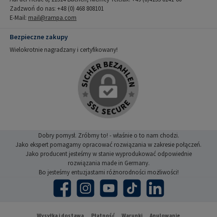
Zadzwoń do nas: +48 (0) 468 808101
E-Mail:
mail@rampa.com
Bezpieczne zakupy
Wielokrotnie nagradzany i certyfikowany!
Dobry pomysł. Zróbmy to! - właśnie o to nam chodzi.
Jako ekspert pomagamy opracować rozwiązania w zakresie połączeń.
Jako producent jesteśmy w stanie wyprodukować odpowiednie
rozwiązania made in Germany.
Bo jesteśmy entuzjastami różnorodności możliwości!
Facebook
Instagram
YouTube
TikTok
LinkedIn
Wysyłka i dostawa
Płatność
Warunki
Anulowanie