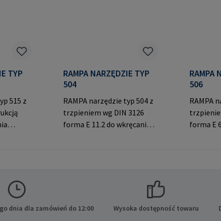
TYP
RAMPA NARZĘDZIE TYP
RAMPA NA
504
506
yp 515 z
RAMPA narzędzie typ 504 z
RAMPA na
ukcją
trzpieniem wg DIN 3126
trzpieni
nia
forma E 11.2 do wkręcania
forma E 6
gwint
RAMPA muf z gniazdem
RAMPA m
sześciokątnym. Do
sześciok
ącznie z
wykorzystania wyłącznie z
wykorzys
ami
oryginalnymi mufami
oryginal
ucenta:
RAMPA. Dane producenta:
RAMPA. D
 KG Auf
RAMPA GmbH & Co. KG Auf
RAMPA Gm
 Büchen
der Heide 8 21514 Büchen
der Heid
go dnia dla zamówień do 12:00
Wysoka dostępność towaru
Niemcy E-Mail:
Niemcy E