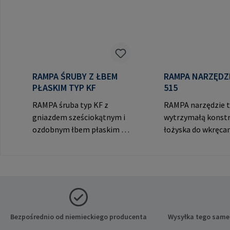
RAMPA ŚRUBY Z ŁBEM
RAMPA NARZĘDZIE 
PŁASKIM TYP KF
515
RAMPA śruba typ KF z
RAMPA narzędzie t
gniazdem sześciokątnym i
wytrzymałą konstr
ozdobnym łbem płaskim do
łożyska do wkręca
widocznych połączeń. Dane
RAMPA muf przez 
producenta: RAMPA GmbH
wewnętrzny. Do
& Co. KG Auf der Heide 8
wykorzystania wył
21514 Büchen Niemcy E-
oryginalnymi muf
Mail: mail@rampa.com
RAMPA. Dane prod
RAMPA GmbH & Co.
der Heide 8 21514
Bezpośrednio od niemieckiego producenta
Wysyłka tego same
Niemcy E-Mail: