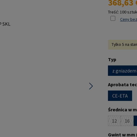
368,63 
Treść:
100 sztu
Ceny bez
Tylko 5 na sta
Wybierz
Typ
z gniazdem
Wybierz
Aprobata te
CE-ETA
Wybierz
Średnica w m
12
16
(Ta opcja je
(Ta o
Wybierz
Gwint w mm 