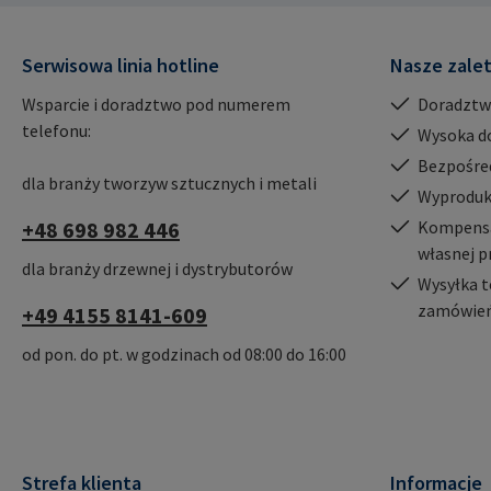
mail@rampa.com
Serwisowa linia hotline
Nasze zale
Wsparcie i doradztwo pod numerem
Doradztw
telefonu:
Wysoka d
Bezpośre
dla branży tworzyw sztucznych i metali
Wyproduk
+48 698 982 446
Kompensac
własnej p
dla branży drzewnej i dystrybutorów
Wysyłka t
zamówień
+49 4155 8141-609
od pon. do pt. w godzinach od 08:00 do 16:00
Strefa klienta
Informacje