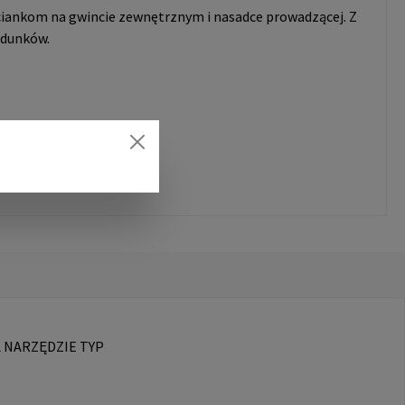
iankom na gwincie zewnętrznym i nasadce prowadzącej. Z
adunków.