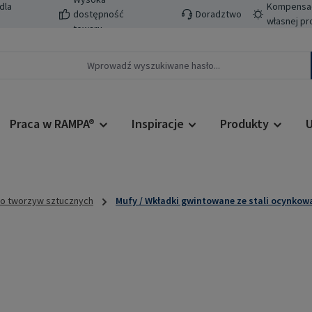
dla
Kompensacj
dostępność
Doradztwo
własnej pr
towaru
Praca w RAMPA®
Inspiracje
Produkty
U
do tworzyw sztucznych
Mufy / Wkładki gwintowane ze stali ocynkow
Cena regularn