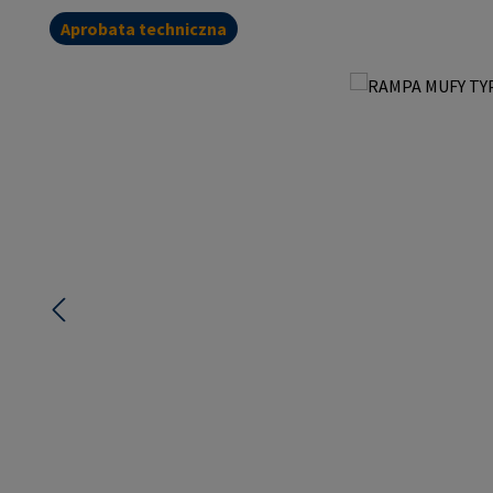
Aprobata techniczna
Pomiń galerię zdjęć