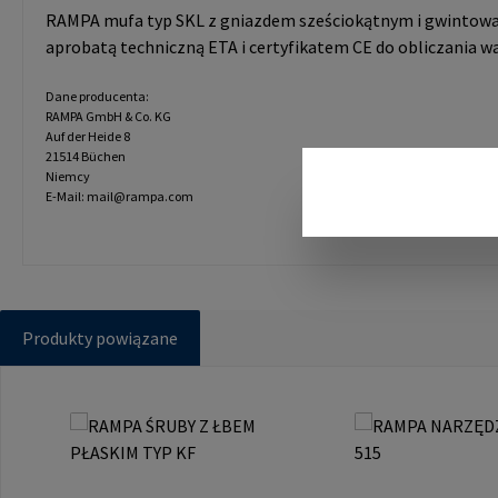
RAMPA mufa typ SKL z gniazdem sześciokątnym i gwintowa
aprobatą techniczną ETA i certyfikatem CE do obliczania wa
Dane producenta:
RAMPA GmbH & Co. KG
Auf der Heide 8
21514 Büchen
Niemcy
E-Mail: mail@rampa.com
Produkty powiązane
Pomiń galerię produktów