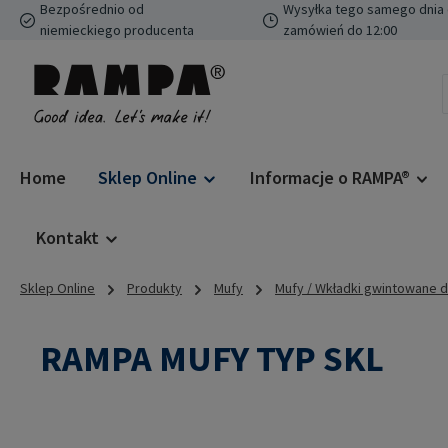
Bezpośrednio od
Wysyłka tego samego dnia 
ejdź do głównej zawartości
Przejdź do wyszukiwania
Przejdź do głównej nawigacji
niemieckiego producenta
zamówień do 12:00
Home
Sklep Online
Informacje o RAMPA®
Kontakt
Sklep Online
Produkty
Mufy
Mufy / Wkładki gwintowane 
RAMPA MUFY TYP SKL