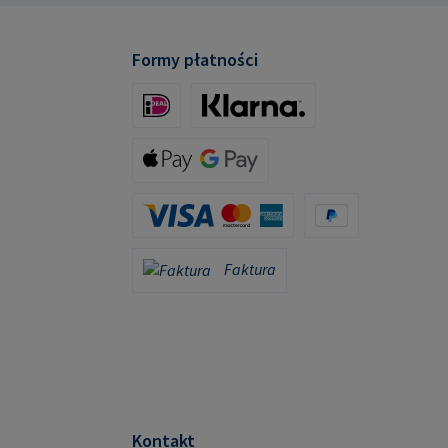
mpa.com
Formy płatności
iDeal (via Stripe)
Klarna (via Stripe)
Apple Pay / Google Pay (via Stripe)
Karta kredytowa (za pośrednictwem Stripe)
PayPal
Faktura
Faktura
Kontakt