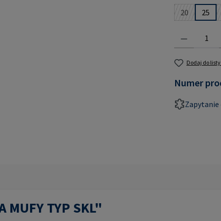
20
25
(Ta opcja je
Ilość produktu:
Dodaj do list
Numer pro
Zapytanie 
PA MUFY TYP SKL"