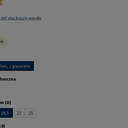
€
k
 VAT plus koszty wysyłki
nie
 hex, z gwintem
chniczna
m (D)
18,5
22
25
st obecnie niedostępna.)
pcja jest obecnie niedostępna.)
(Ta opcja jest obecnie niedostępna.)
(Ta opcja jest obecnie niedostępna.)
(d)