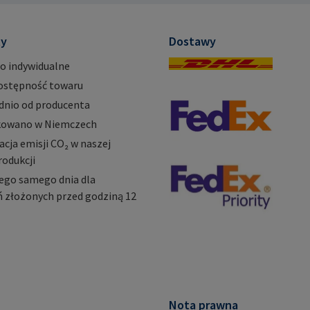
mail@rampa.com
mail@ra
ty
Dostawy
o indywidualne
ostępność towaru
dnio od producenta
owano w Niemczech
ja emisji CO₂ w naszej
rodukcji
ego samego dnia dla
 złożonych przed godziną 12
Nota prawna