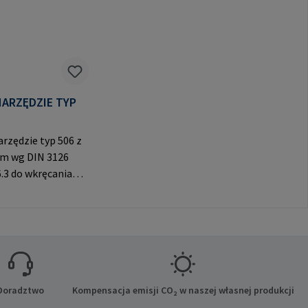
RZĘDZIE TYP
rzędzie typ 506 z
em wg DIN 3126
.3 do wkręcania
uf z gniazdem
ątnym. Do
tania wyłącznie z
nymi mufami
ane producenta:
bH & Co. KG Auf
e 8 21514 Büchen
Doradztwo
Kompensacja emisji CO₂ w naszej własnej produkcji
-Mail: