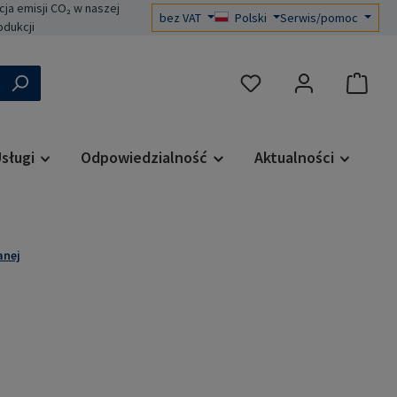
a emisji CO₂ w naszej
bez VAT
Polski
Serwis/pomoc
odukcji
Masz 0 przedmioty na liś
sługi
Odpowiedzialność
Aktualności
anej
a: