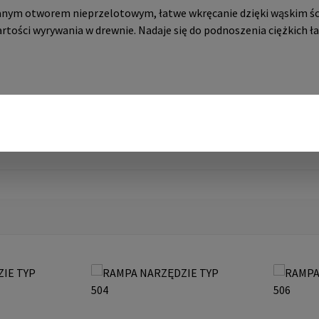
nym otworem nieprzelotowym, łatwe wkręcanie dzięki wąskim śc
rtości wyrywania w drewnie. Nadaje się do podnoszenia ciężkich ł