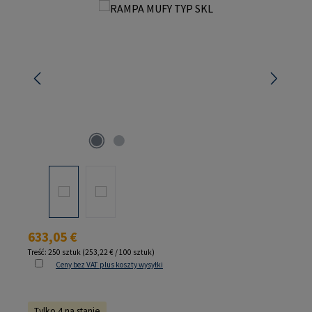
Pomiń galerię zdjęć
Cena regularna:
633,05 €
Treść:
250 sztuk
(253,22 € / 100 sztuk)
Ceny bez VAT plus koszty wysyłki
Tylko 4 na stanie