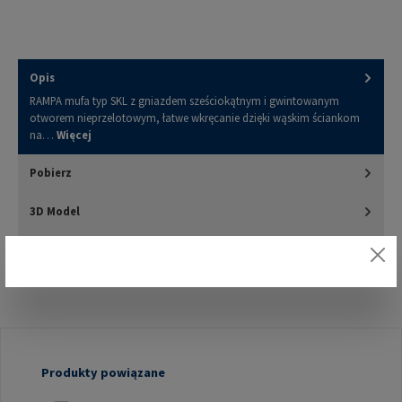
Opis
RAMPA mufa typ SKL z gniazdem sześciokątnym i gwintowanym
otworem nieprzelotowym, łatwe wkręcanie dzięki wąskim ściankom
na…
Więcej
Pobierz
3D Model
Oceny
Pomiń galerię produktów
Produkty powiązane