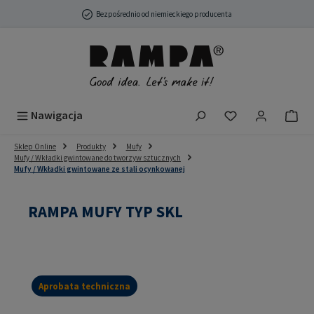
Przejdź do głównej zawartości
Bezpośrednio od niemieckiego producenta
Masz 0 przedmio
Nawigacja
Sklep Online
Produkty
Mufy
Mufy / Wkładki gwintowane do tworzyw sztucznych
Mufy / Wkładki gwintowane ze stali ocynkowanej
RAMPA MUFY TYP SKL
Aprobata techniczna