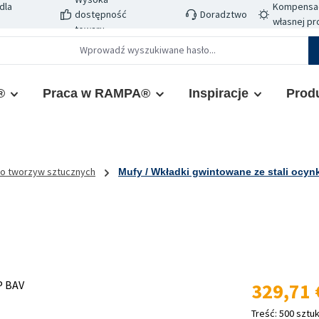
dla
Kompensacj
dostępność
Doradztwo
własnej pr
towaru
®
Praca w RAMPA®
Inspiracje
Prod
do tworzyw sztucznych
Mufy / Wkładki gwintowane ze stali ocy
Cena regularn
329,71 
Treść:
500 sztu