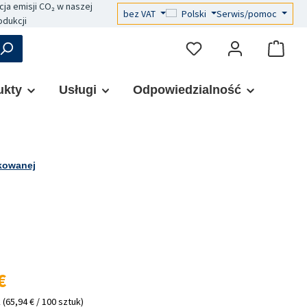
a emisji CO₂ w naszej
bez VAT
Polski
Serwis/pomoc
odukcji
ukty
Usługi
Odpowiedzialność
nkowanej
a:
€
k
(65,94 € / 100 sztuk)