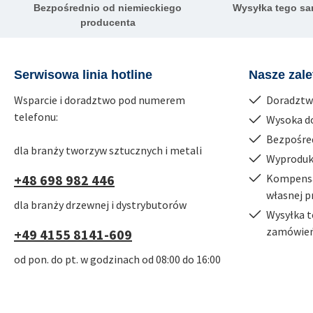
Bezpośrednio od niemieckiego
Wysyłka tego sa
producenta
Serwisowa linia hotline
Nasze zale
Wsparcie i doradztwo pod numerem
Doradztw
telefonu:
Wysoka d
Bezpośre
dla branży tworzyw sztucznych i metali
Wyproduk
+48 698 982 446
Kompensac
własnej p
dla branży drzewnej i dystrybutorów
Wysyłka t
zamówień
+49 4155 8141-609
od pon. do pt. w godzinach od 08:00 do 16:00