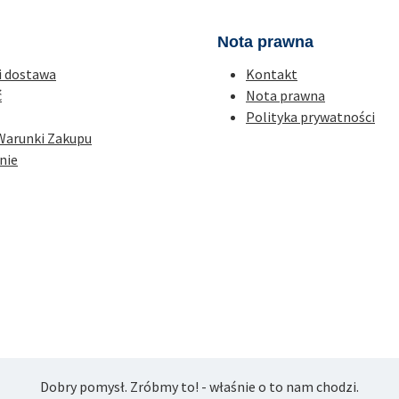
Nota prawna
i dostawa
Kontakt
ć
Nota prawna
Polityka prywatności
Warunki Zakupu
nie
Dobry pomysł. Zróbmy to! - właśnie o to nam chodzi.