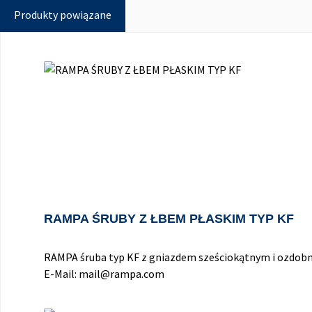
Produkty powiązane
Pomiń galerię produktów
RAMPA ŚRUBY Z ŁBEM PŁASKIM TYP KF
RAMPA śruba typ KF z gniazdem sześciokątnym i ozdobn
E-Mail: mail@rampa.com