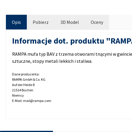
Opis
Pobierz
3D Model
Oceny
Informacje dot. produktu "RAM
RAMPA mufa typ BAV z trzema otworami tnącymi w gwincie 
sztuczne, stopy metali lekkich i staliwa.
Dane producenta:
RAMPA GmbH & Co. KG
Auf der Heide 8
21514 Büchen
Niemcy
E-Mail: mail@rampa.com