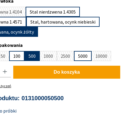
owłoka
ewna 1.4104
Stal nierdzwena 1.4305
(Ta opcja jest obecnie niedostępna.)
ewna 1.4571
Stal, hartowana, ocynk niebieski
wana, ocynk żółty
pakowania
50
100
500
1000
2500
5000
10000
st obecnie niedostępna.)
pcja jest obecnie niedostępna.)
(Ta opcja jest obecnie niedostępna.)
(Ta opcja jest obecnie niedostępna.)
(Ta opcja jest obecnie niedostępna.)
(Ta opcja jest ob
 Wprowadź żądaną ilość lub użyj przycisków, aby zwiększyć lub zmniejszyć i
Do koszyka
y życzeń
oduktu:
0131000050500
o próbki