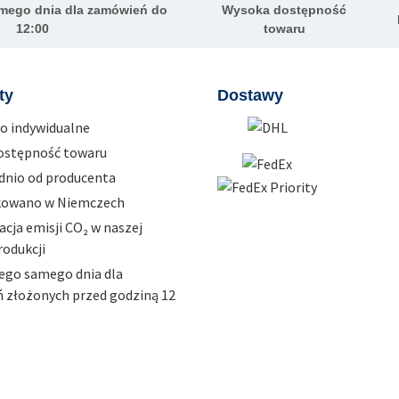
mego dnia dla zamówień do
Wysoka dostępność
12:00
towaru
ty
Dostawy
o indywidualne
ostępność towaru
dnio od producenta
owano w Niemczech
ja emisji CO₂ w naszej
rodukcji
ego samego dnia dla
 złożonych przed godziną 12