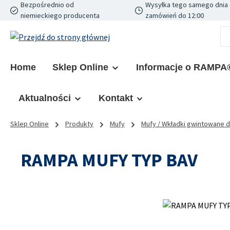
Bezpośrednio od
Wysyłka tego samego dnia 
ejdź do głównej zawartości
Przejdź do wyszukiwania
Przejdź do głównej nawigacji
niemieckiego producenta
zamówień do 12:00
Home
Sklep Online
Informacje o RAMPA
Aktualności
Kontakt
Sklep Online
Produkty
Mufy
Mufy / Wkładki gwintowane 
RAMPA MUFY TYP BAV
Pomiń galerię zdjęć