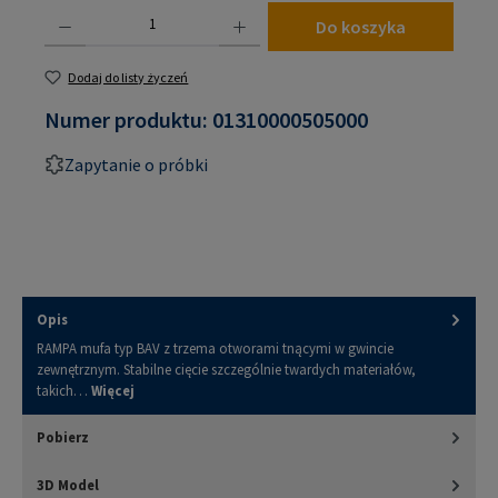
Ilość produktu: Wprowadź żądaną ilość lub użyj przycisków, aby zwiększyć lub zmniejsz
Do koszyka
Dodaj do listy życzeń
Numer produktu:
01310000505000
Zapytanie o próbki
Opis
RAMPA mufa typ BAV z trzema otworami tnącymi w gwincie
zewnętrznym. Stabilne cięcie szczególnie twardych materiałów,
takich…
Więcej
Pobierz
3D Model