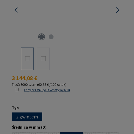
Cena regularna:
3 144,08 €
Treść:
5000 sztuk
(62,88 € / 100 sztuk)
Ceny bez VAT plus koszty wysyłki
Wybierz
Typ
z gwintem
Wybierz
Średnica w mm (D)