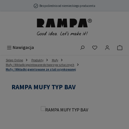
Przejdź do głównej zawartości
Bezpośrednio od niemieckiego producenta
Masz 0 przedmio
Nawigacja
Sklep Online
Produkty
Mufy
Mufy / Wkładki gwintowane do tworzyw sztucznych
Mufy / Wkładki gwintowane ze stali ocynkowanej
RAMPA MUFY TYP BAV
Pomiń galerię zdjęć