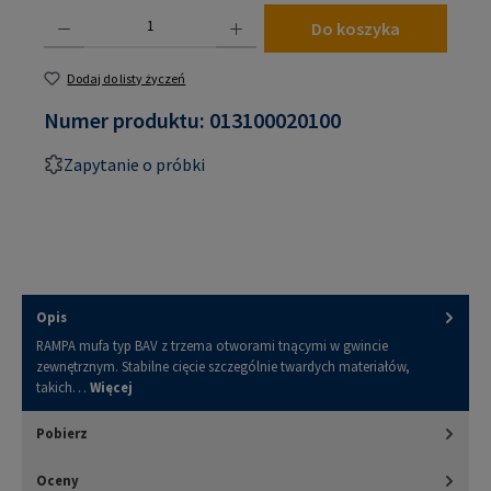
Ilość produktu: Wprowadź żądaną ilość lub użyj przycisków, aby zwiększyć lub zmniejsz
Do koszyka
Dodaj do listy życzeń
Numer produktu:
013100020100
Zapytanie o próbki
Opis
RAMPA mufa typ BAV z trzema otworami tnącymi w gwincie
zewnętrznym. Stabilne cięcie szczególnie twardych materiałów,
takich…
Więcej
Pobierz
Oceny