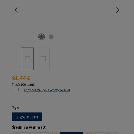
Cena regularna:
91,44 €
Treść:
100 sztuk
Ceny bez VAT plus koszty wysyłki
Wybierz
Typ
z gwintem
Wybierz
Średnica w mm (D)