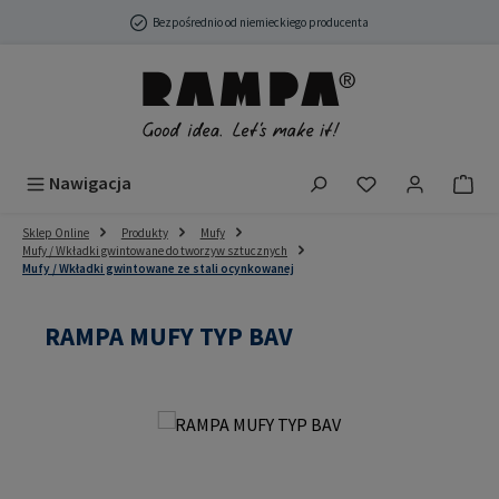
Przejdź do głównej zawartości
Bezpośrednio od niemieckiego producenta
Masz 0 przedmio
Nawigacja
Sklep Online
Produkty
Mufy
Mufy / Wkładki gwintowane do tworzyw sztucznych
Mufy / Wkładki gwintowane ze stali ocynkowanej
RAMPA MUFY TYP BAV
Pomiń galerię zdjęć