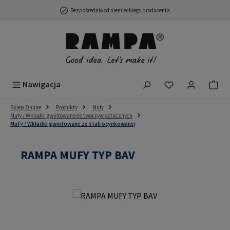
Przejdź do głównej zawartości
Bezpośrednio od niemieckiego producenta
Masz 0 przedmio
Nawigacja
Sklep Online
Produkty
Mufy
Mufy / Wkładki gwintowane do tworzyw sztucznych
Mufy / Wkładki gwintowane ze stali ocynkowanej
RAMPA MUFY TYP BAV
Pomiń galerię zdjęć