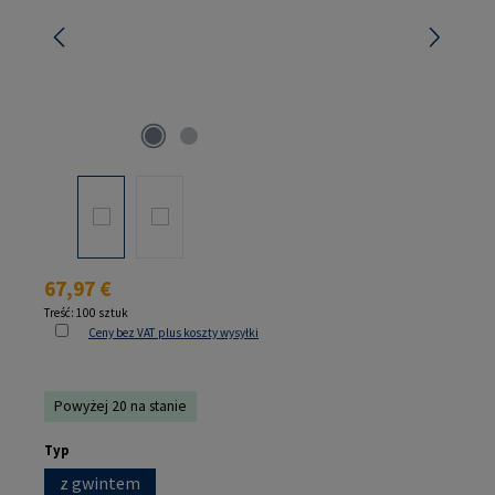
Cena regularna:
67,97 €
Treść:
100 sztuk
Ceny bez VAT plus koszty wysyłki
Powyżej 20 na stanie
Wybierz
Typ
z gwintem