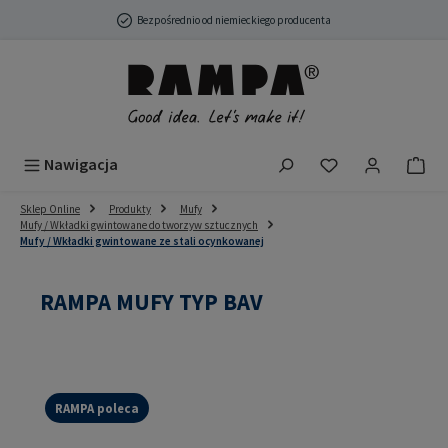
Przejdź do głównej zawartości
Bezpośrednio od niemieckiego producenta
Masz 0 przedmio
Nawigacja
Sklep Online
Produkty
Mufy
Mufy / Wkładki gwintowane do tworzyw sztucznych
Mufy / Wkładki gwintowane ze stali ocynkowanej
RAMPA MUFY TYP BAV
RAMPA poleca