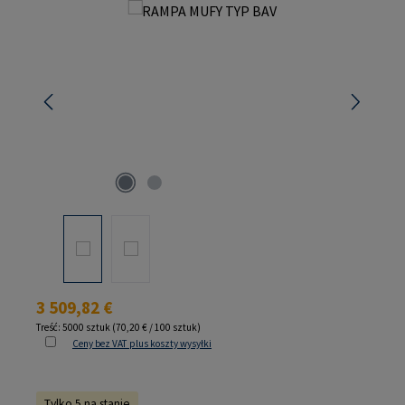
Pomiń galerię zdjęć
Cena regularna:
3 509,82 €
Treść:
5000 sztuk
(70,20 € / 100 sztuk)
Ceny bez VAT plus koszty wysyłki
Tylko 5 na stanie