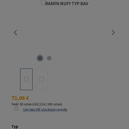
Pomiń galerię zdjęć
Cena regularna:
71,06 €
Treść:
50 sztuk
(142,12 € / 100 sztuk)
Ceny bez VAT plus koszty wysyłki
Wybierz
Typ