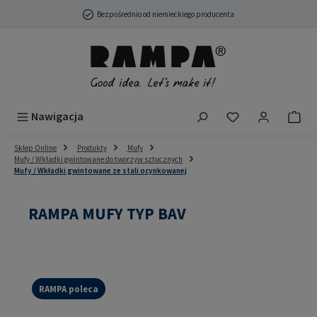
Przejdź do głównej zawartości
Bezpośrednio od niemieckiego producenta
Masz 0 przedmio
Nawigacja
Sklep Online
Produkty
Mufy
Mufy / Wkładki gwintowane do tworzyw sztucznych
Mufy / Wkładki gwintowane ze stali ocynkowanej
RAMPA MUFY TYP BAV
RAMPA poleca