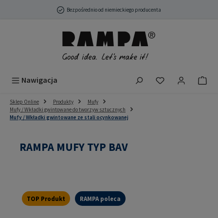
Przejdź do głównej zawartości
Bezpośrednio od niemieckiego producenta
Masz 0 przedmio
Nawigacja
Sklep Online
Produkty
Mufy
Mufy / Wkładki gwintowane do tworzyw sztucznych
Mufy / Wkładki gwintowane ze stali ocynkowanej
RAMPA MUFY TYP BAV
TOP Produkt
RAMPA poleca