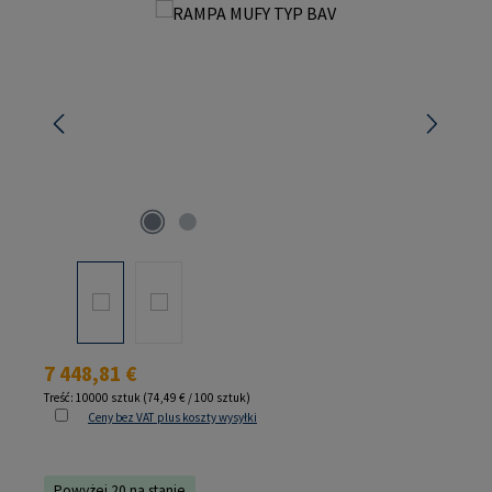
Pomiń galerię zdjęć
Cena regularna:
7 448,81 €
Treść:
10000 sztuk
(74,49 € / 100 sztuk)
Ceny bez VAT plus koszty wysyłki
Powyżej 20 na stanie