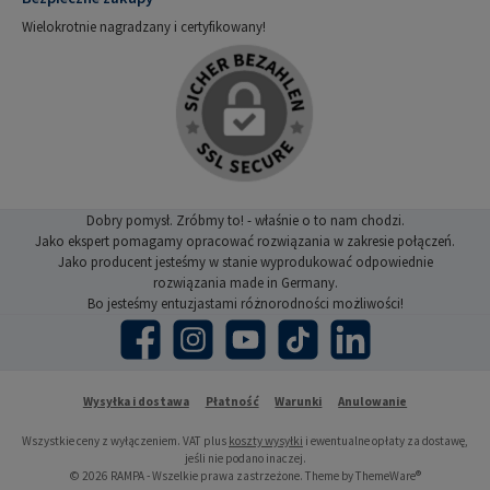
Wielokrotnie nagradzany i certyfikowany!
Dobry pomysł. Zróbmy to! - właśnie o to nam chodzi.
Jako ekspert pomagamy opracować rozwiązania w zakresie połączeń.
Jako producent jesteśmy w stanie wyprodukować odpowiednie
rozwiązania made in Germany.
Bo jesteśmy entuzjastami różnorodności możliwości!
Facebook
Instagram
YouTube
TikTok
LinkedIn
Wysyłka i dostawa
Płatność
Warunki
Anulowanie
Wszystkie ceny z wyłączeniem. VAT plus
koszty wysyłki
i ewentualne opłaty za dostawę,
jeśli nie podano inaczej.
© 2026 RAMPA - Wszelkie prawa zastrzeżone. Theme by
ThemeWare®