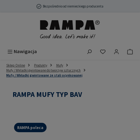
Przejdź do głównej zawartości
Bezpośrednio od niemieckiego producenta
Masz 0 przedmio
Nawigacja
Sklep Online
Produkty
Mufy
Mufy / Wkładki gwintowane do tworzyw sztucznych
Mufy / Wkładki gwintowane ze stali ocynkowanej
RAMPA MUFY TYP BAV
RAMPA poleca