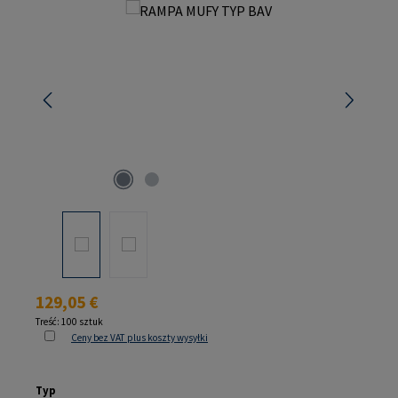
Pomiń galerię zdjęć
Cena regularna:
129,05 €
Treść:
100 sztuk
Ceny bez VAT plus koszty wysyłki
Wybierz
Typ