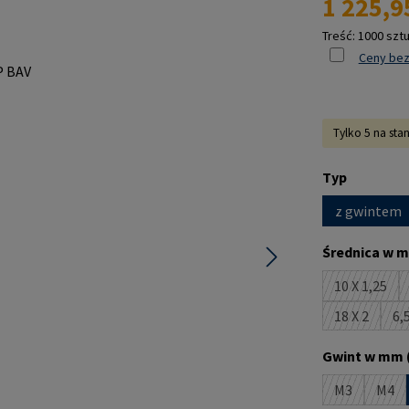
1 225,9
Treść:
1000 szt
Ceny bez
Tylko 5 na sta
Wybierz
Typ
z gwintem
Wybierz
Średnica w m
10 X 1,25
(Ta opcja
18 X 2
6,5
(Ta opcja 
Wybierz
Gwint w mm 
M3
M4
(Ta opcja je
(Ta 