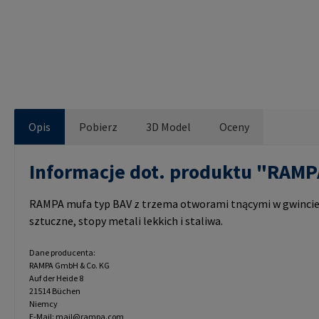
Opis
Pobierz
3D Model
Oceny
Informacje dot. produktu "RAM
RAMPA mufa typ BAV z trzema otworami tnącymi w gwincie 
sztuczne, stopy metali lekkich i staliwa.
Dane producenta:
RAMPA GmbH & Co. KG
Auf der Heide 8
21514 Büchen
Niemcy
E-Mail: mail@rampa.com