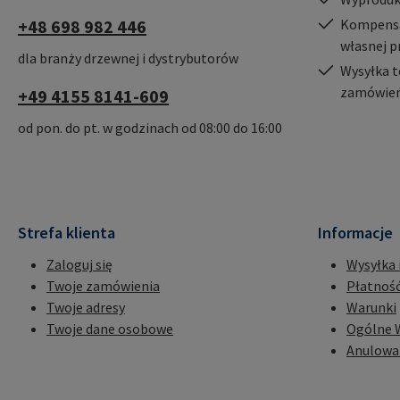
+48 698 982 446
Kompensac
własnej p
dla branży drzewnej i dystrybutorów
Wysyłka t
zamówień
+49 4155 8141-609
od pon. do pt. w godzinach od 08:00 do 16:00
Strefa klienta
Informacje
Zaloguj się
Wysyłka 
Twoje zamówienia
Płatnoś
Twoje adresy
Warunki
Twoje dane osobowe
Ogólne 
Anulowa