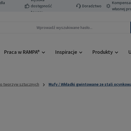
dla
Kompensacj
dostępność
Doradztwo
własnej pr
towaru
Praca w RAMPA®
Inspiracje
Produkty
U
do tworzyw sztucznych
Mufy / Wkładki gwintowane ze stali ocynkow
Cena regularn