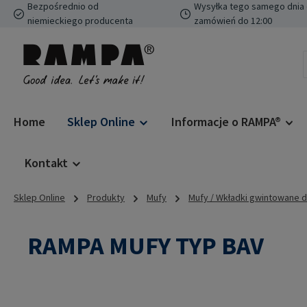
Bezpośrednio od
Wysyłka tego samego dnia 
ejdź do głównej zawartości
Przejdź do wyszukiwania
Przejdź do głównej nawigacji
niemieckiego producenta
zamówień do 12:00
Home
Sklep Online
Informacje o RAMPA®
Kontakt
Sklep Online
Produkty
Mufy
Mufy / Wkładki gwintowane 
RAMPA MUFY TYP BAV