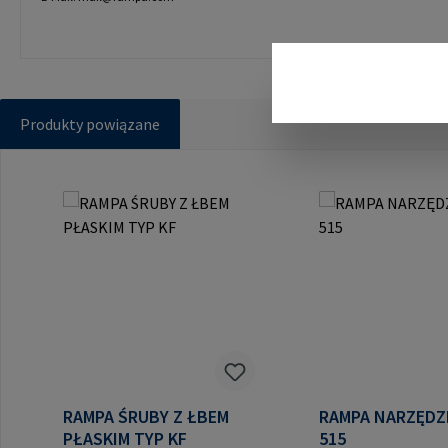
Produkty powiązane
Pomiń galerię produktów
RAMPA ŚRUBY Z ŁBEM
RAMPA NARZĘDZIE 
PŁASKIM TYP KF
515