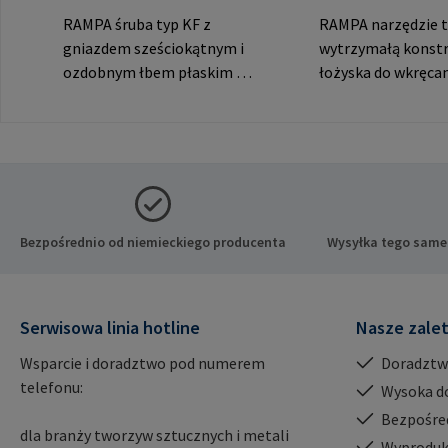
RAMPA śruba typ KF z
RAMPA narzędzie t
gniazdem sześciokątnym i
wytrzymałą konstr
ozdobnym łbem płaskim do
łożyska do wkręca
widocznych połączeń. Dane
RAMPA muf przez 
producenta: RAMPA GmbH
wewnętrzny. Do
& Co. KG Auf der Heide 8
wykorzystania wył
21514 Büchen Niemcy E-
oryginalnymi muf
Mail: mail@rampa.com
RAMPA. Dane prod
RAMPA GmbH & Co.
der Heide 8 21514
Bezpośrednio od niemieckiego producenta
Wysyłka tego same
Niemcy E-Mail:
mail@rampa.com
Serwisowa linia hotline
Nasze zale
Wsparcie i doradztwo pod numerem
Doradztw
telefonu:
Wysoka d
Bezpośre
dla branży tworzyw sztucznych i metali
Wyproduk