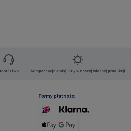
Doradztwo
Kompensacja emisji CO₂ w naszej własnej produkcji
Formy płatności
iDeal (via Stripe)
Klarna (via Stripe)