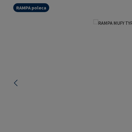
RAMPA poleca
Pomiń galerię zdjęć