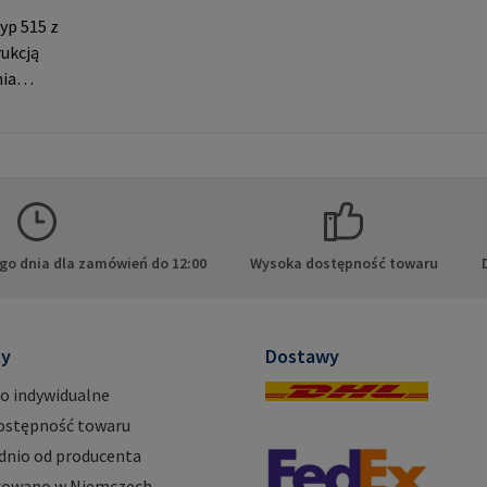
yp 515 z
ukcją
nia
gwint
ącznie z
ami
ucenta:
 KG Auf
 Büchen
go dnia dla zamówień do 12:00
Wysoka dostępność towaru
ty
Dostawy
o indywidualne
ostępność towaru
dnio od producenta
owano w Niemczech