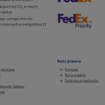
ja emisji CO₂ w naszej
rodukcji
ego samego dnia dla
 złożonych przed godziną 12
Nota prawna
i dostawa
Kontakt
ć
Nota prawna
Polityka prywatności
Warunki Zakupu
nie