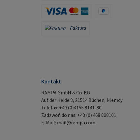
Apple Pay / Google Pay (via Stripe)
Karta kredytowa (za pośrednictwem Stripe)
PayPal
Faktura
Faktura
Kontakt
RAMPA GmbH & Co. KG
Auf der Heide 8, 21514 Büchen, Niemcy
Telefax: +49 (0)4155 8141-80
Zadzwoń do nas: +48 (0) 468 808101
E-Mail:
mail@rampa.com