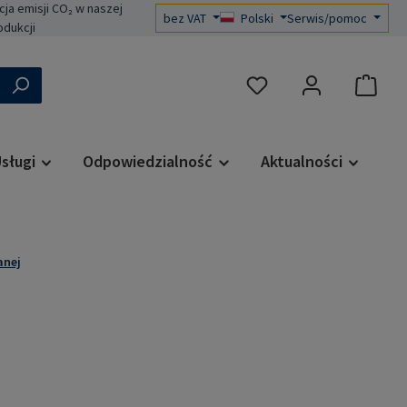
a emisji CO₂ w naszej
bez VAT
Polski
Serwis/pomoc
odukcji
Masz 0 przedmioty na liś
sługi
Odpowiedzialność
Aktualności
anej
a: