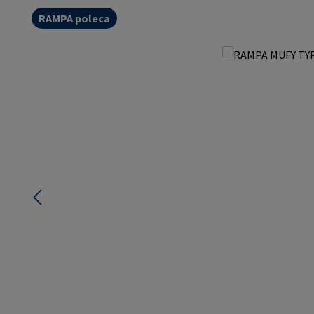
RAMPA poleca
Pomiń galerię zdjęć