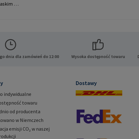
askim do
eń. Dane
PA GmbH
ide 8
cy E-
.com
go dnia dla zamówień do 12:00
Wysoka dostępność towaru
ty
Dostawy
o indywidualne
ostępność towaru
dnio od producenta
owano w Niemczech
ja emisji CO₂ w naszej
rodukcji