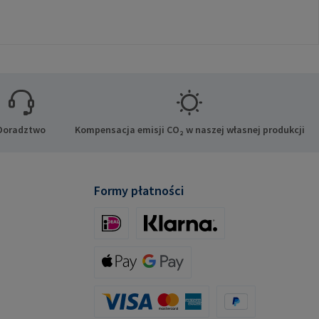
Doradztwo
Kompensacja emisji CO₂ w naszej własnej produkcji
Formy płatności
iDeal (via Stripe)
Klarna (via Stripe)
Apple Pay / Google Pay (via Stripe)