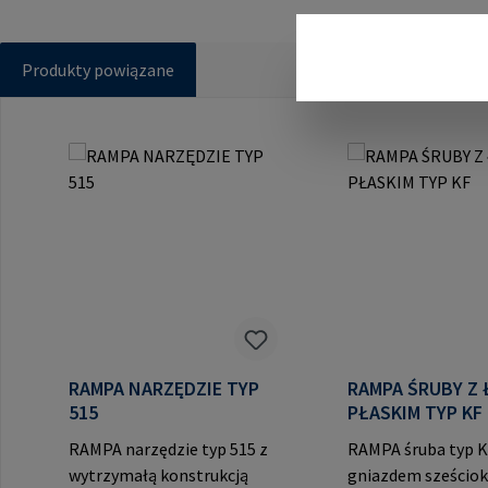
Produkty powiązane
Pomiń galerię produktów
RAMPA NARZĘDZIE TYP
RAMPA ŚRUBY Z
515
PŁASKIM TYP KF
RAMPA narzędzie typ 515 z
RAMPA śruba typ K
wytrzymałą konstrukcją
gniazdem sześciok