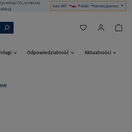
a emisji CO₂ w naszej
bez VAT
Polski
Serwis/pomoc
odukcji
Masz 0 przedmioty na liś
sługi
Odpowiedzialność
Aktualności
anej
a: