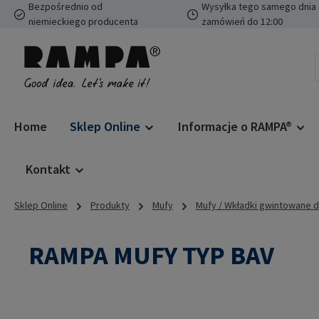
Bezpośrednio od
Wysyłka tego samego dnia 
ejdź do głównej zawartości
Przejdź do wyszukiwania
Przejdź do głównej nawigacji
niemieckiego producenta
zamówień do 12:00
Home
Sklep Online
Informacje o RAMPA®
Kontakt
Sklep Online
Produkty
Mufy
Mufy / Wkładki gwintowane 
RAMPA MUFY TYP BAV