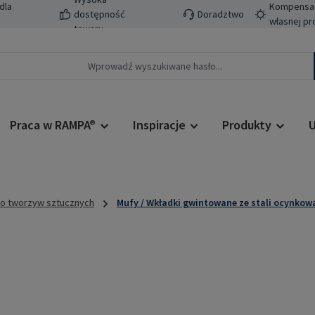
dla
Kompensacj
dostępność
Doradztwo
własnej pr
towaru
Praca w RAMPA®
Inspiracje
Produkty
U
do tworzyw sztucznych
Mufy / Wkładki gwintowane ze stali ocynkow
Cena regularn