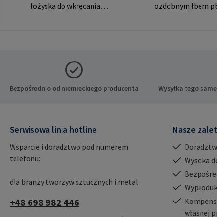
łożyska do wkręcania
ozdobnym łbem pł
RAMPA muf przez gwint
widocznych połącz
wewnętrzny. Do
producenta: RAM
wykorzystania wyłącznie z
& Co. KG Auf der He
oryginalnymi mufami
21514 Büchen Niem
RAMPA. Dane producenta:
Mail: mail@rampa
RAMPA GmbH & Co. KG Auf
der Heide 8 21514 Büchen
Bezpośrednio od niemieckiego producenta
Wysyłka tego same
Niemcy E-Mail:
mail@rampa.com
Serwisowa linia hotline
Nasze zale
Wsparcie i doradztwo pod numerem
Doradztw
telefonu:
Wysoka d
Bezpośre
dla branży tworzyw sztucznych i metali
Wyproduk
+48 698 982 446
Kompensac
własnej p