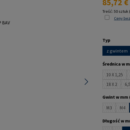
85,72 €
Treść:
50 sztuk
Ceny bez
Wybierz
Typ
z gwintem
Wybierz
Średnica w m
10 X 1,25
(Ta opcja
18 X 2
6,5
(Ta opcja 
Wybierz
Gwint w mm 
M3
M4
(Ta opcja je
(Ta 
Wybierz
Długość w m