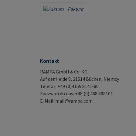
Karta kredytowa (za pośrednictwem Stripe)
PayPal
Faktura
Faktura
Kontakt
RAMPA GmbH & Co. KG
Auf der Heide 8, 21514 Büchen, Niemcy
Telefax: +49 (0)4155 8141-80
Zadzwoń do nas: +48 (0) 468 808101
E-Mail:
mail@rampa.com