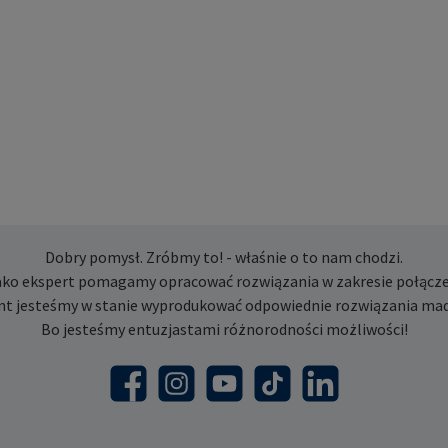
Dobry pomysł. Zróbmy to! - właśnie o to nam chodzi.
ako ekspert pomagamy opracować rozwiązania w zakresie połącze
nt jesteśmy w stanie wyprodukować odpowiednie rozwiązania mad
Bo jesteśmy entuzjastami różnorodności możliwości!
Facebook
Instagram
YouTube
TikTok
LinkedIn