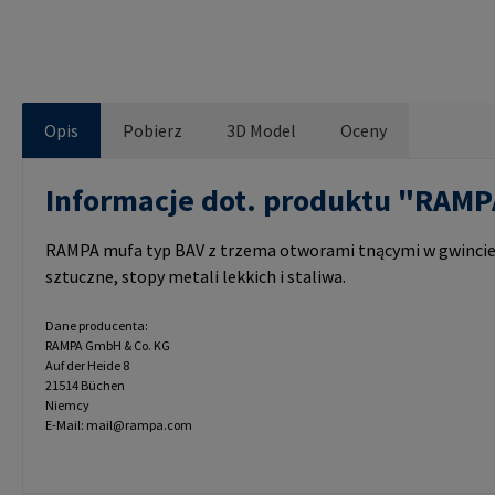
Opis
Pobierz
3D Model
Oceny
Informacje dot. produktu "RAM
RAMPA mufa typ BAV z trzema otworami tnącymi w gwincie 
sztuczne, stopy metali lekkich i staliwa.
Dane producenta:
RAMPA GmbH & Co. KG
Auf der Heide 8
21514 Büchen
Niemcy
E-Mail: mail@rampa.com