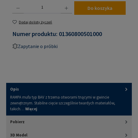
Ilość produktu: Wprowadź żądaną ilość lub użyj przycisków, aby zwiększyć lub zmniejsz
Do koszyka
Dodaj do listy życzeń
Numer produktu:
01360800501000
Zapytanie o próbki
Opis
RAMPA mufa typ BAV z trzema otworami tnącymi w gwincie
zewnętrznym. Stabilne cięcie szczególnie twardych materiałów,
takich…
Więcej
Pobierz
3D Model