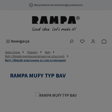
Przejdź do głównej zawartości
Bezpośrednio od niemieckiego producenta
Masz 0 przedmio
Nawigacja
Sklep Online
Produkty
Mufy
Mufy / Wkładki gwintowane do tworzyw sztucznych
Mufy / Wkładki gwintowane ze stali ocynkowanej
RAMPA MUFY TYP BAV
Pomiń galerię zdjęć