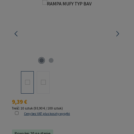
Pomiń galerię zdjęć
Cena regularna:
9,39 €
Treść:
10 sztuk
(93,90 € / 100 sztuk)
Ceny bez VAT plus koszty wysyłki
Powyżej 20 na stanie