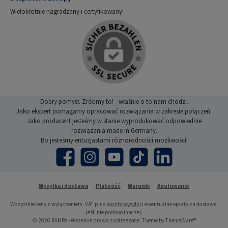
Wielokrotnie nagradzany i certyfikowany!
Dobry pomysł. Zróbmy to! - właśnie o to nam chodzi.
Jako ekspert pomagamy opracować rozwiązania w zakresie połączeń.
Jako producent jesteśmy w stanie wyprodukować odpowiednie
rozwiązania made in Germany.
Bo jesteśmy entuzjastami różnorodności możliwości!
Facebook
Instagram
YouTube
TikTok
LinkedIn
Wysyłka i dostawa
Płatność
Warunki
Anulowanie
Wszystkie ceny z wyłączeniem. VAT plus
koszty wysyłki
i ewentualne opłaty za dostawę,
jeśli nie podano inaczej.
© 2026 RAMPA - Wszelkie prawa zastrzeżone. Theme by
ThemeWare®