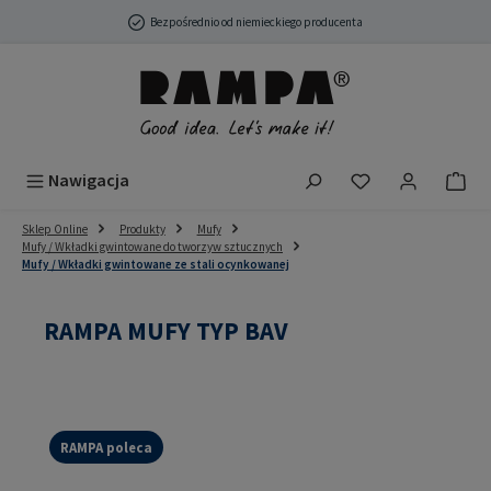
Przejdź do głównej zawartości
Bezpośrednio od niemieckiego producenta
Masz 0 przedmio
Nawigacja
Sklep Online
Produkty
Mufy
Mufy / Wkładki gwintowane do tworzyw sztucznych
Mufy / Wkładki gwintowane ze stali ocynkowanej
RAMPA MUFY TYP BAV
RAMPA poleca