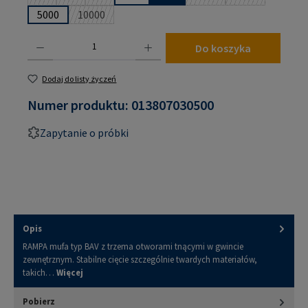
(Ta opcja jest obecnie niedostępna.)
(Ta opcja jest obecnie niedostępna.)
(Ta opcja jest obecnie niedostępna.)
(Ta opcja jest obecnie n
(Ta opcja jest 
5000
10000
(Ta opcja jest obecnie niedostępna.)
Ilość produktu: Wprowadź żądaną ilość lub użyj przycisków, aby zwiększyć lub zmniejsz
Do koszyka
Dodaj do listy życzeń
Numer produktu:
013807030500
Zapytanie o próbki
Opis
RAMPA mufa typ BAV z trzema otworami tnącymi w gwincie
zewnętrznym. Stabilne cięcie szczególnie twardych materiałów,
takich…
Więcej
Pobierz