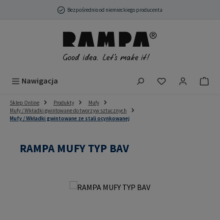
Przejdź do głównej zawartości
Bezpośrednio od niemieckiego producenta
Masz 0 przedmio
Nawigacja
Sklep Online
Produkty
Mufy
Mufy / Wkładki gwintowane do tworzyw sztucznych
Mufy / Wkładki gwintowane ze stali ocynkowanej
RAMPA MUFY TYP BAV
Pomiń galerię zdjęć