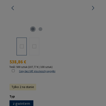
Cena regularna:
538,86 €
Treść:
500 sztuk
(107,77 € / 100 sztuk)
Ceny bez VAT plus koszty wysyłki
Tylko 2 na stanie
Wybierz
Typ
z gwintem