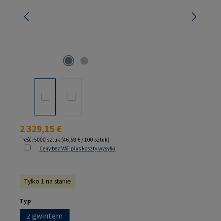
Cena regularna:
2 329,15 €
Treść:
5000 sztuk
(46,58 € / 100 sztuk)
Ceny bez VAT plus koszty wysyłki
Tylko 1 na stanie
Wybierz
Typ
z gwintem