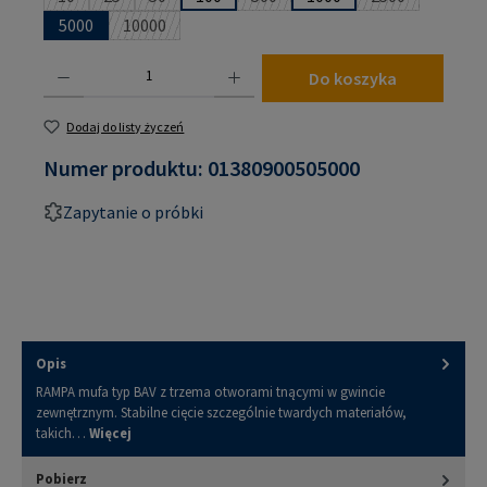
(Ta opcja jest obecnie niedostępna.)
(Ta opcja jest obecnie niedostępna.)
(Ta opcja jest obecnie niedostępna.)
(Ta opcja jest obecnie niedostępna
(Ta opcja jest 
5000
10000
(Ta opcja jest obecnie niedostępna.)
Ilość produktu: Wprowadź żądaną ilość lub użyj przycisków, aby zwiększyć lub zmniejsz
Do koszyka
Dodaj do listy życzeń
Numer produktu:
01380900505000
Zapytanie o próbki
Opis
RAMPA mufa typ BAV z trzema otworami tnącymi w gwincie
zewnętrznym. Stabilne cięcie szczególnie twardych materiałów,
takich…
Więcej
Pobierz