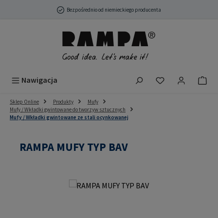
Przejdź do głównej zawartości
Bezpośrednio od niemieckiego producenta
Masz 0 przedmio
Nawigacja
Sklep Online
Produkty
Mufy
Mufy / Wkładki gwintowane do tworzyw sztucznych
Mufy / Wkładki gwintowane ze stali ocynkowanej
RAMPA MUFY TYP BAV
Pomiń galerię zdjęć