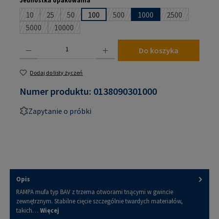
10
25
50
100
500
1000
2500
(Ta opcja jest obecnie niedostępna.)
(Ta opcja jest obecnie niedostępna.)
(Ta opcja jest obecnie niedostępna.)
(Ta opcja jest obecnie niedostępna
(Ta opcja jest 
5000
10000
(Ta opcja jest obecnie niedostępna.)
(Ta opcja jest obecnie niedostępna.)
Ilość produktu: Wprowadź żądaną ilość lub użyj przycisków, aby zwiększyć lub zmniejsz
Do koszyka
Dodaj do listy życzeń
Numer produktu:
0138090301000
Zapytanie o próbki
Opis
RAMPA mufa typ BAV z trzema otworami tnącymi w gwincie
zewnętrznym. Stabilne cięcie szczególnie twardych materiałów,
takich…
Więcej