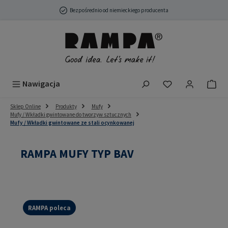
Przejdź do głównej zawartości
Bezpośrednio od niemieckiego producenta
Masz 0 przedmio
Nawigacja
Sklep Online
Produkty
Mufy
Mufy / Wkładki gwintowane do tworzyw sztucznych
Mufy / Wkładki gwintowane ze stali ocynkowanej
RAMPA MUFY TYP BAV
RAMPA poleca