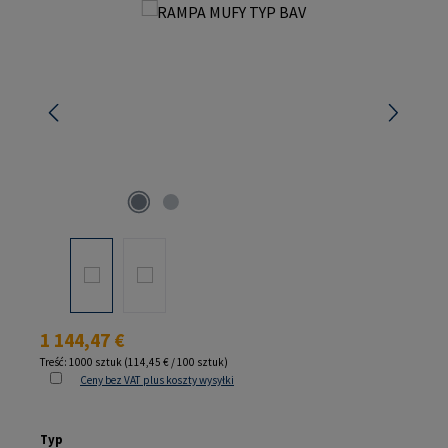
Pomiń galerię zdjęć
Cena regularna:
1 144,47 €
Treść:
1000 sztuk
(114,45 € / 100 sztuk)
Ceny bez VAT plus koszty wysyłki
Wybierz
Typ