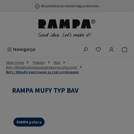
Przejdź do głównej zawartości
Bezpośrednio od niemieckiego producenta
Masz 0 przedmio
Nawigacja
Sklep Online
Produkty
Mufy
Mufy / Wkładki gwintowane do tworzyw sztucznych
Mufy / Wkładki gwintowane ze stali ocynkowanej
RAMPA MUFY TYP BAV
RAMPA poleca