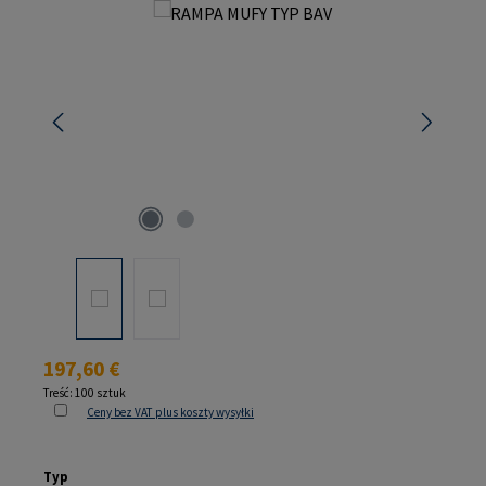
Pomiń galerię zdjęć
Cena regularna:
197,60 €
Treść:
100 sztuk
Ceny bez VAT plus koszty wysyłki
Wybierz
Typ