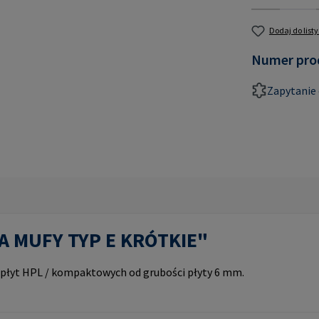
Dodaj do list
Numer pro
Zapytanie 
PA MUFY TYP E KRÓTKIE"
o płyt HPL / kompaktowych od grubości płyty 6 mm.