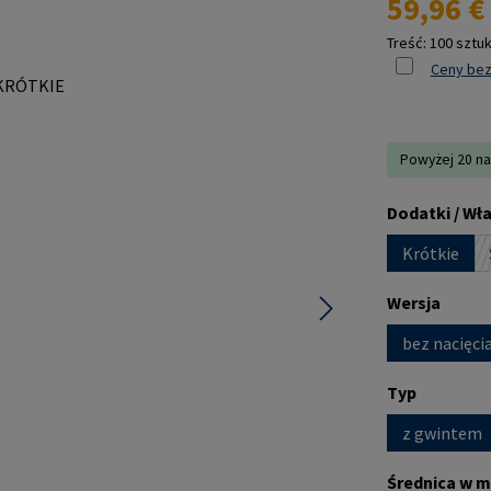
59,96 €
Treść:
100 sztu
Ceny bez
Powyżej 20 na
Wybierz
Dodatki / Wł
Krótkie
Wybierz
Wersja
bez nacięci
Wybierz
Typ
z gwintem
Wybierz
Średnica w m