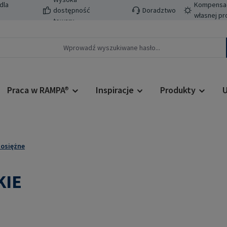
dla
Kompensacj
dostępność
Doradztwo
własnej pr
towaru
Praca w RAMPA®
Inspiracje
Produkty
U
osiężne
KIE
Cena regularn