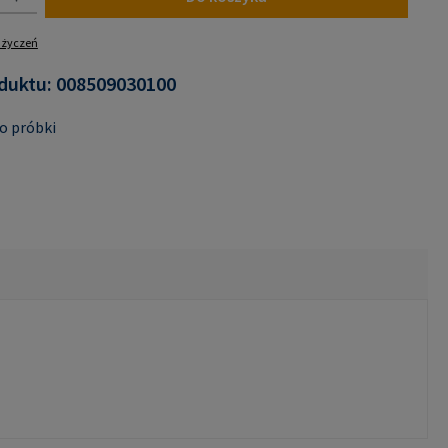
y życzeń
duktu:
008509030100
o próbki