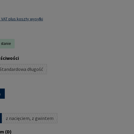
k
 VAT plus koszty wysyłki
 stanie
aściwości
Standardowa długość
(Ta opcja jest obecnie niedostępna.)
a
z nacięciem, z gwintem
(Ta opcja jest obecnie niedostępna.)
m (D)