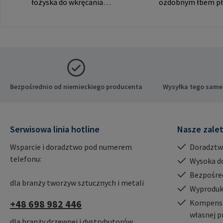
łożyska do wkręcania
ozdobnym łbem pł
RAMPA muf przez gwint
widocznych połącz
wewnętrzny. Do
producenta: RAM
wykorzystania wyłącznie z
& Co. KG Auf der He
oryginalnymi mufami
21514 Büchen Niem
RAMPA. Dane producenta:
Mail: mail@rampa
RAMPA GmbH & Co. KG Auf
der Heide 8 21514 Büchen
Bezpośrednio od niemieckiego producenta
Wysyłka tego same
Niemcy E-Mail:
mail@rampa.com
Serwisowa linia hotline
Nasze zale
Wsparcie i doradztwo pod numerem
Doradztw
telefonu:
Wysoka d
Bezpośre
dla branży tworzyw sztucznych i metali
Wyproduk
+48 698 982 446
Kompensac
własnej p
dla branży drzewnej i dystrybutorów