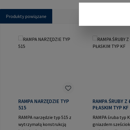
Produkty powiązane
Pomiń galerię produktów
RAMPA NARZĘDZIE TYP
RAMPA ŚRUBY Z
515
PŁASKIM TYP KF
RAMPA narzędzie typ 515 z
RAMPA śruba typ K
wytrzymałą konstrukcją
gniazdem sześciok