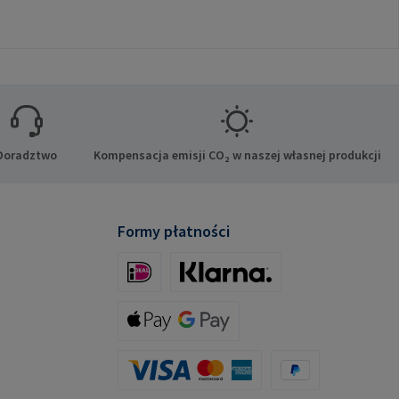
Doradztwo
Kompensacja emisji CO₂ w naszej własnej produkcji
Formy płatności
iDeal (via Stripe)
Klarna (via Stripe)
Apple Pay / Google Pay (via Stripe)