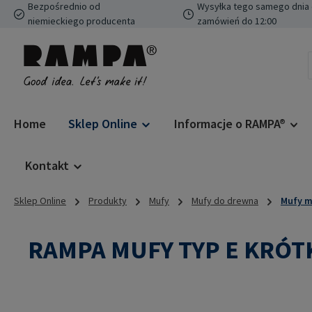
Bezpośrednio od
Wysyłka tego samego dnia 
ejdź do głównej zawartości
Przejdź do wyszukiwania
Przejdź do głównej nawigacji
niemieckiego producenta
zamówień do 12:00
Home
Sklep Online
Informacje o RAMPA®
Kontakt
Sklep Online
Produkty
Mufy
Mufy do drewna
Mufy m
RAMPA MUFY TYP E KRÓT