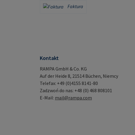
Karta kredytowa (za pośrednictwem Stripe)
PayPal
Faktura
Faktura
Kontakt
RAMPA GmbH & Co. KG
Auf der Heide 8, 21514 Büchen, Niemcy
Telefax: +49 (0)4155 8141-80
Zadzwoń do nas: +48 (0) 468 808101
E-Mail:
mail@rampa.com