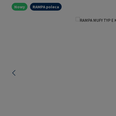
Nowy
RAMPA poleca
Pomiń galerię zdjęć