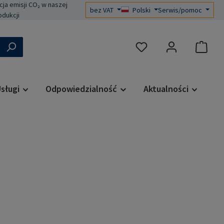
a emisji CO₂ w naszej
bez VAT
Polski
Serwis/pomoc
odukcji
Masz 0 przedmioty na liś
sługi
Odpowiedzialność
Aktualności
a: