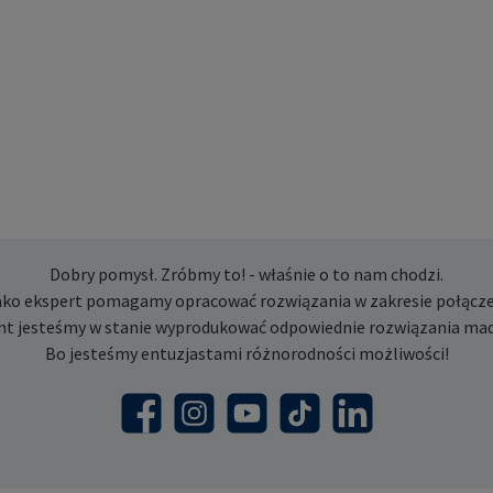
Dobry pomysł. Zróbmy to! - właśnie o to nam chodzi.
ako ekspert pomagamy opracować rozwiązania w zakresie połącze
nt jesteśmy w stanie wyprodukować odpowiednie rozwiązania mad
Bo jesteśmy entuzjastami różnorodności możliwości!
Facebook
Instagram
YouTube
TikTok
LinkedIn