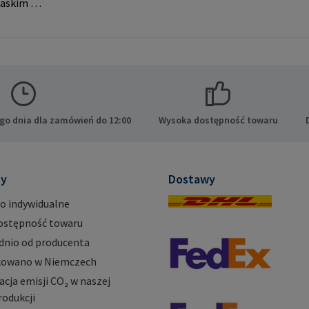
askim do
eń. Dane
PA GmbH
ide 8
cy E-
.com
go dnia dla zamówień do 12:00
Wysoka dostępność towaru
ty
Dostawy
o indywidualne
ostępność towaru
dnio od producenta
owano w Niemczech
ja emisji CO₂ w naszej
rodukcji