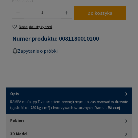
(Ta opcja jest obecnie niedostępna.)
Ilość produktu: Wprowadź żądaną ilość lub użyj przycisków, aby zwiększyć lub zmniejsz
Do koszyka
Dodaj do listy życzeń
Numer produktu:
0081180010100
Zapytanie o próbki
Opis
RAMPA mufa typ E z nacięciem zewnętrznym do zastosowań w drewnie
(gęstość od 750 kg / m³) i tworzywach sztucznych. Dane…
Więcej
Pobierz
3D Model