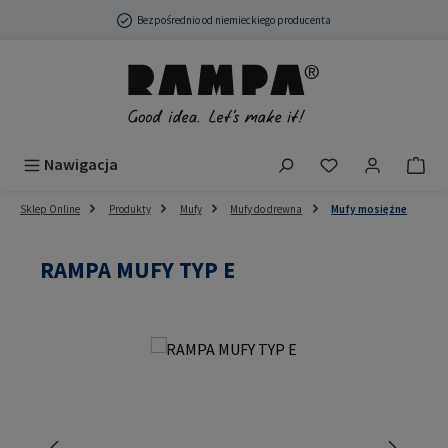
Przejdź do głównej zawartości
Bezpośrednio od niemieckiego producenta
Masz 0 przedmio
Nawigacja
Sklep Online
Produkty
Mufy
Mufy do drewna
Mufy mosiężne
RAMPA MUFY TYP E
Pomiń galerię zdjęć