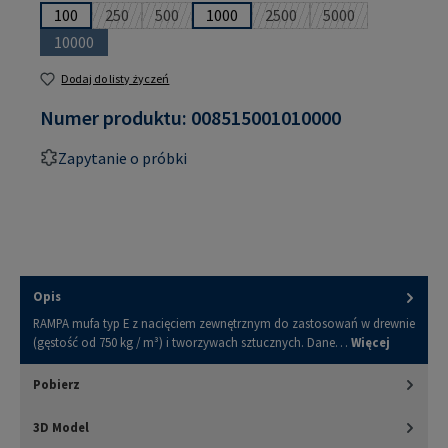
100
250
500
1000
2500
5000
(Ta opcja jest obecnie niedostępna.)
(Ta opcja jest obecnie niedostępna.)
(Ta opcja jest obecnie nied
(Ta opcja jest obe
10000
(Ta opcja jest obecnie niedostępna.)
Dodaj do listy życzeń
Numer produktu:
008515001010000
Zapytanie o próbki
Opis
RAMPA mufa typ E z nacięciem zewnętrznym do zastosowań w drewnie
(gęstość od 750 kg / m³) i tworzywach sztucznych. Dane…
Więcej
Pobierz
3D Model