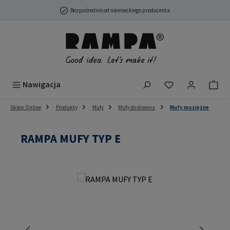
Przejdź do głównej zawartości
Bezpośrednio od niemieckiego producenta
Masz 0 przedmio
Nawigacja
Sklep Online
Produkty
Mufy
Mufy do drewna
Mufy mosiężne
RAMPA MUFY TYP E
Pomiń galerię zdjęć