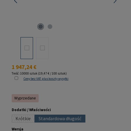
Cena regularna:
1 947,24 €
Treść:
10000 sztuk
(19,47 € / 100 sztuk)
Ceny bez VAT plus koszty wysyłki
Wyprzedane
Wybierz
Dodatki / Właściwości
Krótkie
Standardowa długość
(Ta opcja jest obecnie niedostępna.)
(Ta opcja jest obecnie niedostępna.)
Wybierz
Wersja