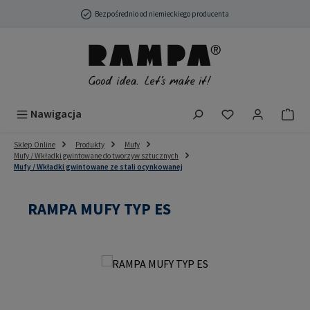
Przejdź do głównej zawartości
Bezpośrednio od niemieckiego producenta
Masz 0 przedmio
Nawigacja
Sklep Online
Produkty
Mufy
Mufy / Wkładki gwintowane do tworzyw sztucznych
Mufy / Wkładki gwintowane ze stali ocynkowanej
RAMPA MUFY TYP ES
Pomiń galerię zdjęć