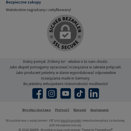
Bezpieczne zakupy
Wielokrotnie nagradzany i certyfikowany!
Dobry pomysł. Zróbmy to! - właśnie o to nam chodzi.
Jako ekspert pomagamy opracować rozwiązania w zakresie połączeń.
Jako producent jesteśmy w stanie wyprodukować odpowiednie
rozwiązania made in Germany.
Bo jesteśmy entuzjastami różnorodności możliwości!
Facebook
Instagram
YouTube
TikTok
LinkedIn
Wysyłka i dostawa
Płatność
Warunki
Anulowanie
Wszystkie ceny z wyłączeniem. VAT plus
koszty wysyłki
i ewentualne opłaty za dostawę,
jeśli nie podano inaczej.
© 2026 RAMPA - Wszelkie prawa zastrzeżone. Theme by
ThemeWare®