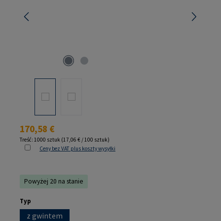
Cena regularna:
170,58 €
Treść:
1000 sztuk
(17,06 € / 100 sztuk)
Ceny bez VAT plus koszty wysyłki
Powyżej 20 na stanie
Wybierz
Typ
z gwintem