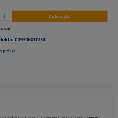
jest obecnie niedostępna.)
 Wprowadź żądaną ilość lub użyj przycisków, aby zwiększyć lub zmniejszyć i
Do koszyka
y życzeń
duktu:
009306010100
o próbki