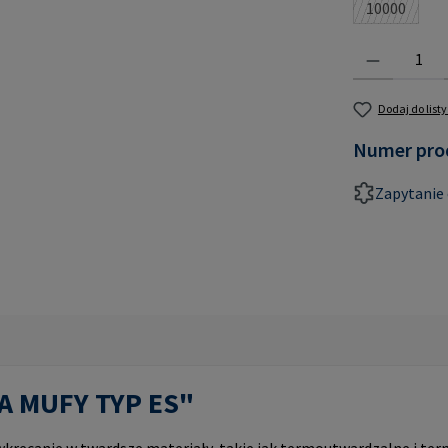
10000
(Ta opcja 
Ilość produktu:
Dodaj do list
Numer pro
Zapytanie 
PA MUFY TYP ES"