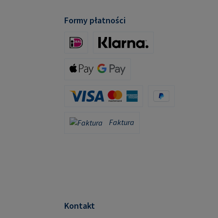
Formy płatności
iDeal (via Stripe)
Klarna (via Stripe)
Apple Pay / Google Pay (via Stripe)
Karta kredytowa (za pośrednictwem Stripe)
PayPal
Faktura
Faktura
Kontakt