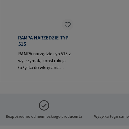
RAMPA NARZĘDZIE TYP
515
RAMPA narzędzie typ 515 z
wytrzymałą konstrukcją
łożyska do wkręcania
RAMPA muf przez gwint
wewnętrzny. Do
wykorzystania wyłącznie z
oryginalnymi mufami
RAMPA. Dane producenta:
RAMPA GmbH & Co. KG Auf
der Heide 8 21514 Büchen
Bezpośrednio od niemieckiego producenta
Wysyłka tego same
Niemcy E-Mail: