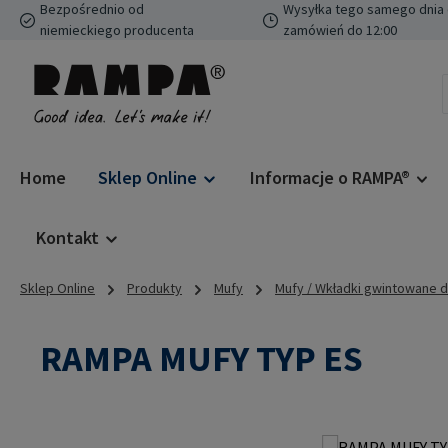
Bezpośrednio od
Wysyłka tego samego dnia 
ejdź do głównej zawartości
Przejdź do wyszukiwania
Przejdź do głównej nawigacji
niemieckiego producenta
zamówień do 12:00
Home
Sklep Online
Informacje o RAMPA®
Kontakt
Sklep Online
Produkty
Mufy
Mufy / Wkładki gwintowane 
RAMPA MUFY TYP ES
Pomiń galerię zdjęć