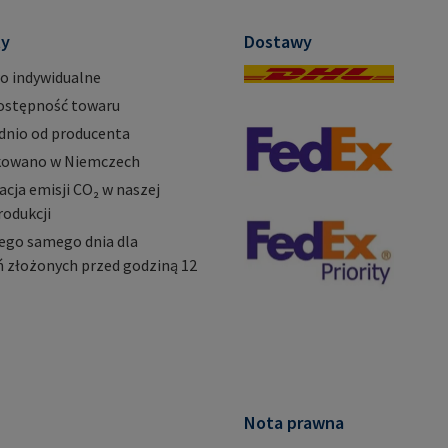
ty
Dostawy
o indywidualne
ostępność towaru
dnio od producenta
owano w Niemczech
ja emisji CO₂ w naszej
rodukcji
ego samego dnia dla
 złożonych przed godziną 12
Nota prawna