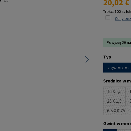
20,02 €
Treść:
100 sztu
Ceny bez
Powyżej 20 na
Wybierz
Typ
z gwintem
Wybierz
Średnica w m
10 X 1,5
1
(Ta opcja
26 X 1,5
3
(Ta opcja
6,5 X 0,75
(Ta opcj
Wybierz
Gwint w mm 