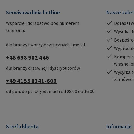
mail@rampa.com
Serwisowa linia hotline
Nasze zale
Wsparcie i doradztwo pod numerem
Doradztw
telefonu:
Wysoka d
Bezpośre
dla branży tworzyw sztucznych i metali
Wyproduk
+48 698 982 446
Kompensac
własnej p
dla branży drzewnej i dystrybutorów
Wysyłka t
zamówień
+49 4155 8141-609
od pon. do pt. w godzinach od 08:00 do 16:00
Strefa klienta
Informacje