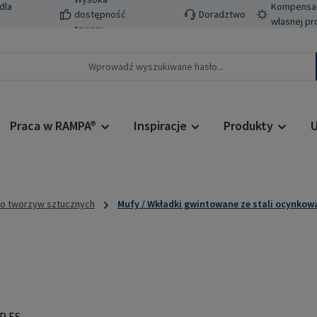
dla
Kompensacj
dostępność
Doradztwo
własnej pr
towaru
Praca w RAMPA®
Inspiracje
Produkty
U
do tworzyw sztucznych
Mufy / Wkładki gwintowane ze stali ocynkow
Cena regularn