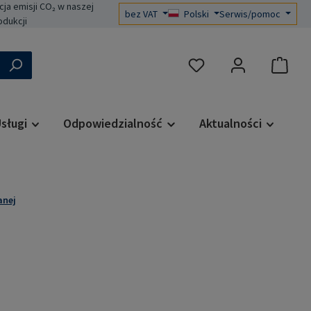
a emisji CO₂ w naszej
bez VAT
Polski
Serwis/pomoc
odukcji
Masz 0 przedmioty na liś
sługi
Odpowiedzialność
Aktualności
anej
a: