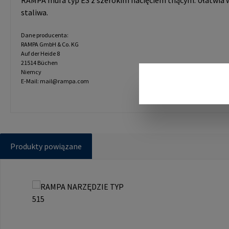
RAMPA mufa typ ES z szerokim nacięciem tnącym. Ułatwia wk
staliwa.
Dane producenta:
RAMPA GmbH & Co. KG
Auf der Heide 8
21514 Büchen
Niemcy
E-Mail: mail@rampa.com
Produkty powiązane
Pomiń galerię produktów