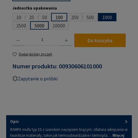
Wybierz
Jednostka opakowania
10
25
50
100
250
500
1000
(Ta opcja jest obecnie niedostępna.)
(Ta opcja jest obecnie niedostępna.)
(Ta opcja jest obecnie niedostępna.)
(Ta opcja jest obecnie niedostępna
(Ta opcja jest obecnie ni
2500
5000
10000
(Ta opcja jest obecnie niedostępna.)
(Ta opcja jest obecnie niedostępna.)
Ilość produktu: Wprowadź żądaną ilość lub użyj przycisków, aby zwiększyć lub zmniejsz
Do koszyka
Dodaj do listy życzeń
Numer produktu:
00930606101000
Zapytanie o próbki
Opis
RAMPA mufa typ ES z szerokim nacięciem tnącym. Ułatwia wkręcanie w
twardsze materiały, takie jak termoutwardzalne i termopla…
Więcej