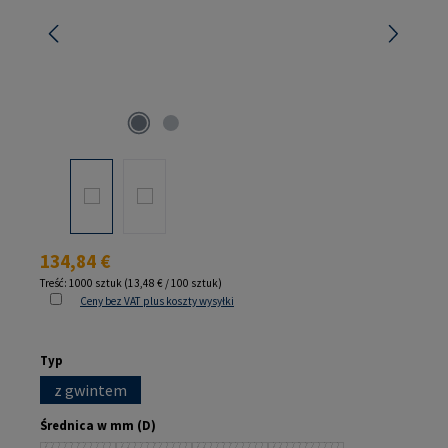
Cena regularna:
134,84 €
Treść:
1000 sztuk
(13,48 € / 100 sztuk)
Ceny bez VAT plus koszty wysyłki
Wybierz
Typ
z gwintem
Wybierz
Średnica w mm (D)