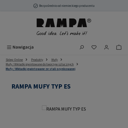
Przejdź do głównej zawartości
Bezpośrednio od niemieckiego producenta
Masz 0 przedmio
Nawigacja
Sklep Online
Produkty
Mufy
Mufy / Wkładki gwintowane do tworzyw sztucznych
Mufy / Wkładki gwintowane ze stali ocynkowanej
RAMPA MUFY TYP ES
Pomiń galerię zdjęć