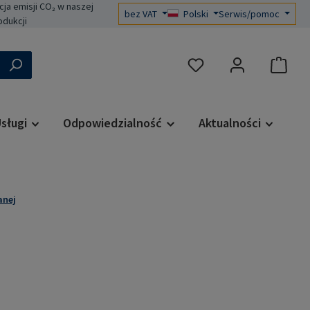
a emisji CO₂ w naszej
bez VAT
Polski
Serwis/pomoc
odukcji
Masz 0 przedmioty na liś
sługi
Odpowiedzialność
Aktualności
anej
a: