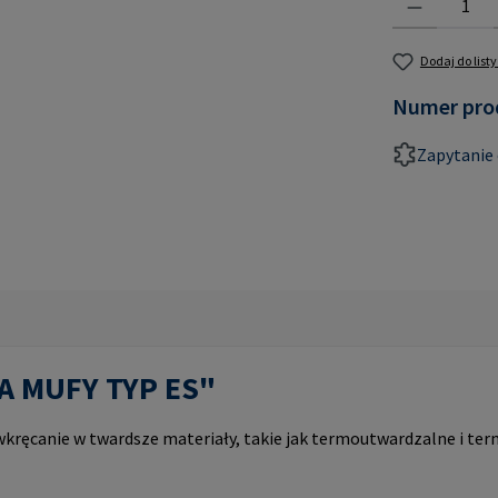
Dodaj do list
Numer pro
Zapytanie 
PA MUFY TYP ES"
ręcanie w twardsze materiały, takie jak termoutwardzalne i ter