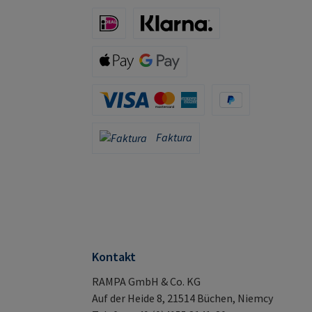
iDeal (via Stripe)
Klarna (via Stripe)
Apple Pay / Google Pay (via Stripe)
Karta kredytowa (za pośrednictwem Stripe)
PayPal
Faktura
Faktura
Kontakt
RAMPA GmbH & Co. KG
Auf der Heide 8, 21514 Büchen, Niemcy