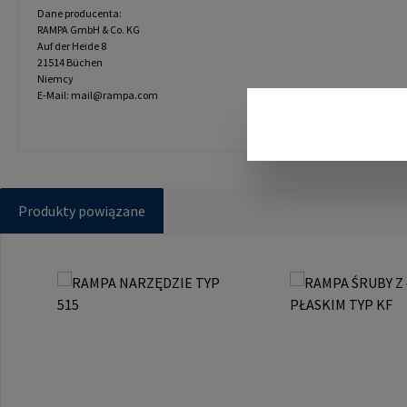
Dane producenta:
RAMPA GmbH & Co. KG
Auf der Heide 8
21514 Büchen
Niemcy
E-Mail: mail@rampa.com
Produkty powiązane
Pomiń galerię produktów