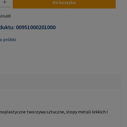
Do koszyka
y życzeń
duktu:
00951000201000
o próbki
moplastyczne tworzywa sztuczne, stopy metali lekkich i