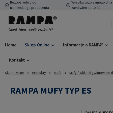
Bezpośrednio od
Wysyłka tego samego dnia 
ejdź do głównej zawartości
Przejdź do wyszukiwania
Przejdź do głównej nawigacji
niemieckiego producenta
zamówień do 12:00
Home
Sklep Online
Informacje o RAMPA®
Kontakt
Sklep Online
Produkty
Mufy
Mufy / Wkładki gwintowane 
RAMPA MUFY TYP ES
Pomiń galerię zdjęć