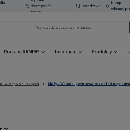
dla
Kompensacj
dostępność
Doradztwo
własnej pr
towaru
Praca w RAMPA®
Inspiracje
Produkty
U
do tworzyw sztucznych
Mufy / Wkładki gwintowane ze stali ocynkow
Cena regularn