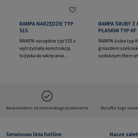
RAMPA NARZĘDZIE TYP
RAMPA ŚRUBY Z
515
PŁASKIM TYP KF
RAMPA narzędzie typ 515 z
RAMPA śruba typ K
wytrzymałą konstrukcją
gniazdem sześciok
łożyska do wkręcania
ozdobnym łbem pł
RAMPA muf przez gwint
widocznych połącz
wewnętrzny. Do
producenta: RAM
wykorzystania wyłącznie z
& Co. KG Auf der He
oryginalnymi mufami
21514 Büchen Niem
RAMPA. Dane producenta:
Mail: mail@rampa
RAMPA GmbH & Co. KG Auf
der Heide 8 21514 Büchen
Bezpośrednio od niemieckiego producenta
Wysyłka tego same
Niemcy E-Mail:
mail@rampa.com
Serwisowa linia hotline
Nasze zale