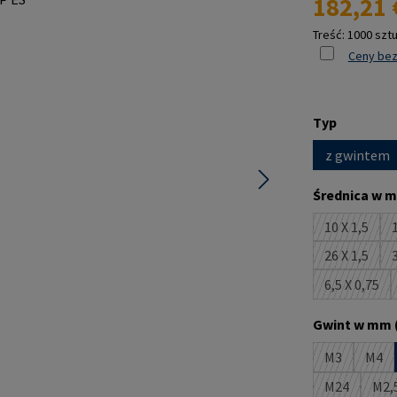
182,21 
Treść:
1000 szt
Ceny bez
Wybierz
Typ
z gwintem
Wybierz
Średnica w m
10 X 1,5
1
(Ta opcja
26 X 1,5
3
(Ta opcja
6,5 X 0,75
(Ta opcj
Wybierz
Gwint w mm 
M3
M4
(Ta opcja je
(Ta 
M24
M2,
(Ta opcja j
(T