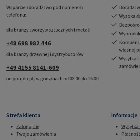
Wsparcie i doradztwo pod numerem
Doradztw
telefonu:
Wysoka d
Bezpośre
dla branży tworzyw sztucznych i metali
Wyproduk
+48 698 982 446
Kompensac
własnej p
dla branży drzewnej i dystrybutorów
Wysyłka t
zamówień
+49 4155 8141-609
od pon. do pt. w godzinach od 08:00 do 16:00
Strefa klienta
Informacje
Zaloguj się
Wysyłka 
Twoje zamówienia
Płatnoś