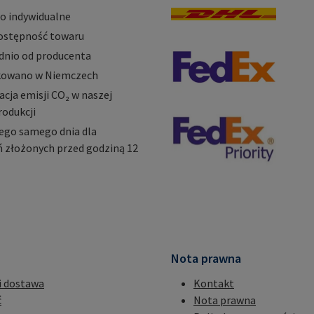
o indywidualne
ostępność towaru
dnio od producenta
owano w Niemczech
ja emisji CO₂ w naszej
rodukcji
ego samego dnia dla
 złożonych przed godziną 12
Nota prawna
i dostawa
Kontakt
ć
Nota prawna