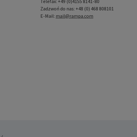
Telefax: +49 (0)4155 8141-80
Zadzwoń do nas: +48 (0) 468 808101
E-Mail:
mail@rampa.com