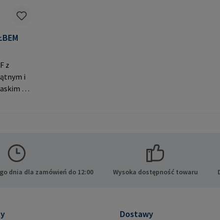
 ŁBEM
F z
ątnym i
askim do
eń. Dane
PA GmbH
ide 8
cy E-
.com
go dnia dla zamówień do 12:00
Wysoka dostępność towaru
ty
Dostawy