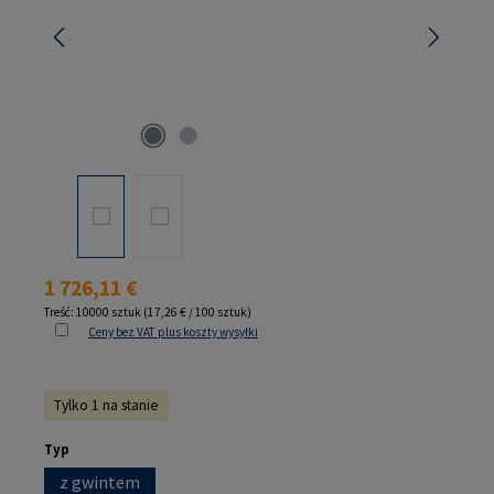
Cena regularna:
1 726,11 €
Treść:
10000 sztuk
(17,26 € / 100 sztuk)
Ceny bez VAT plus koszty wysyłki
Tylko 1 na stanie
Wybierz
Typ
z gwintem