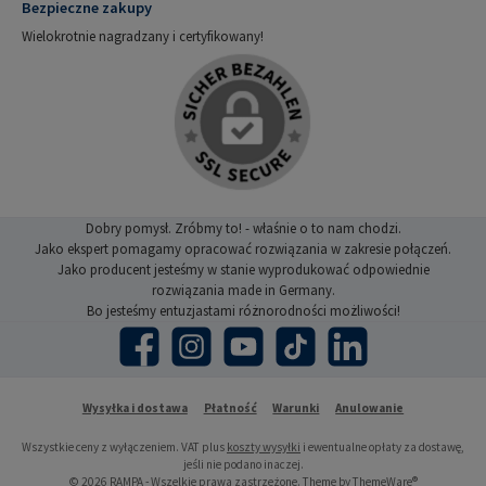
Bezpieczne zakupy
Wielokrotnie nagradzany i certyfikowany!
Dobry pomysł. Zróbmy to! - właśnie o to nam chodzi.
Jako ekspert pomagamy opracować rozwiązania w zakresie połączeń.
Jako producent jesteśmy w stanie wyprodukować odpowiednie
rozwiązania made in Germany.
Bo jesteśmy entuzjastami różnorodności możliwości!
Facebook
Instagram
YouTube
TikTok
LinkedIn
Wysyłka i dostawa
Płatność
Warunki
Anulowanie
Wszystkie ceny z wyłączeniem. VAT plus
koszty wysyłki
i ewentualne opłaty za dostawę,
jeśli nie podano inaczej.
© 2026 RAMPA - Wszelkie prawa zastrzeżone. Theme by
ThemeWare®