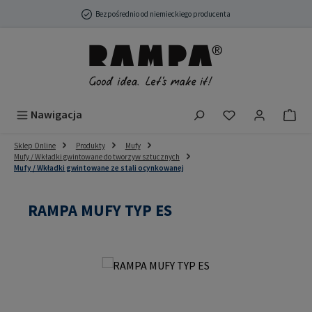
Przejdź do głównej zawartości
Bezpośrednio od niemieckiego producenta
Masz 0 przedmio
Nawigacja
Sklep Online
Produkty
Mufy
Mufy / Wkładki gwintowane do tworzyw sztucznych
Mufy / Wkładki gwintowane ze stali ocynkowanej
RAMPA MUFY TYP ES
Pomiń galerię zdjęć