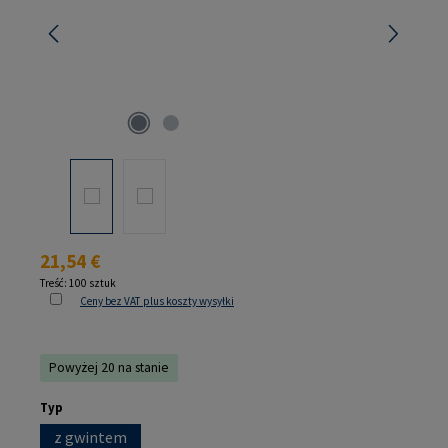
Cena regularna:
21,54 €
Treść:
100 sztuk
Ceny bez VAT plus koszty wysyłki
Powyżej 20 na stanie
Wybierz
Typ
z gwintem