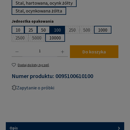
Stal, hartowana, ocynk żółty
Stal, ocynkowana żółta
Wybierz
Jednostka opakowania
10
25
50
100
250
500
1000
(Ta opcja jest obecnie niedostępn
(Ta opcja jest obecnie n
2500
5000
10000
(Ta opcja jest obecnie niedostępna.)
(Ta opcja jest obecnie niedostępna.)
Ilość produktu: Wprowadź żądaną ilość lub użyj przycisków, aby zwiększyć lub zmniejsz
Do koszyka
Dodaj do listy życzeń
Numer produktu:
0095100610100
Zapytanie o próbki
Opis