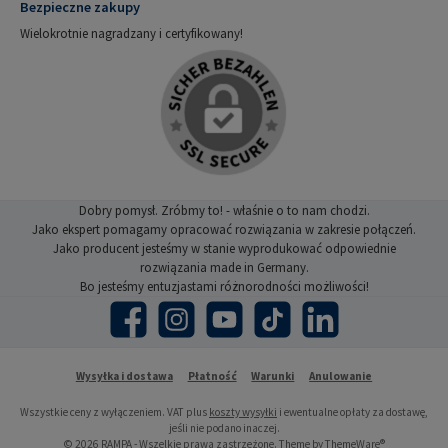
Bezpieczne zakupy
Wielokrotnie nagradzany i certyfikowany!
Dobry pomysł. Zróbmy to! - właśnie o to nam chodzi.
Jako ekspert pomagamy opracować rozwiązania w zakresie połączeń.
Jako producent jesteśmy w stanie wyprodukować odpowiednie
rozwiązania made in Germany.
Bo jesteśmy entuzjastami różnorodności możliwości!
Facebook
Instagram
YouTube
TikTok
LinkedIn
Wysyłka i dostawa
Płatność
Warunki
Anulowanie
Wszystkie ceny z wyłączeniem. VAT plus
koszty wysyłki
i ewentualne opłaty za dostawę,
jeśli nie podano inaczej.
© 2026 RAMPA - Wszelkie prawa zastrzeżone. Theme by
ThemeWare®