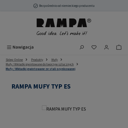
Przejdź do głównej zawartości
Bezpośrednio od niemieckiego producenta
Masz 0 przedmio
Nawigacja
Sklep Online
Produkty
Mufy
Mufy / Wkładki gwintowane do tworzyw sztucznych
Mufy / Wkładki gwintowane ze stali ocynkowanej
RAMPA MUFY TYP ES
Pomiń galerię zdjęć