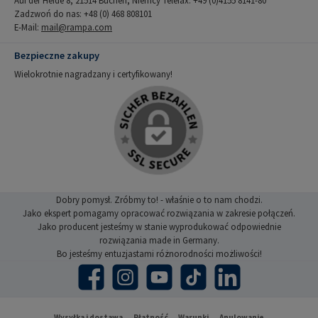
Zadzwoń do nas: +48 (0) 468 808101
E-Mail:
mail@rampa.com
Bezpieczne zakupy
Wielokrotnie nagradzany i certyfikowany!
Dobry pomysł. Zróbmy to! - właśnie o to nam chodzi.
Jako ekspert pomagamy opracować rozwiązania w zakresie połączeń.
Jako producent jesteśmy w stanie wyprodukować odpowiednie
rozwiązania made in Germany.
Bo jesteśmy entuzjastami różnorodności możliwości!
Facebook
Instagram
YouTube
TikTok
LinkedIn
Wysyłka i dostawa
Płatność
Warunki
Anulowanie