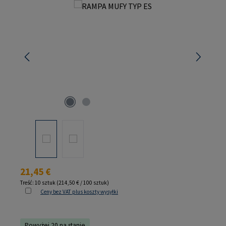
Pomiń galerię zdjęć
Cena regularna:
21,45 €
Treść:
10 sztuk
(214,50 € / 100 sztuk)
Ceny bez VAT plus koszty wysyłki
Powyżej 20 na stanie