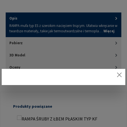
Opis
RAMPA mufa typ ES z szerokim nacięciem tnącym. Ułatwia wkręcanie w
twardsze materiały, takie jak termoutwardzalne i termopla…
Więcej
Pobierz
3D Model
Oceny
Pomiń galerię produktów
Produkty powiązane