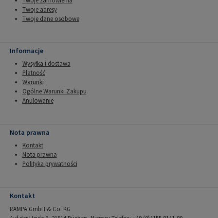
Twoje zamówienia
Twoje adresy
Twoje dane osobowe
Informacje
Wysyłka i dostawa
Płatność
Warunki
Ogólne Warunki Zakupu
Anulowanie
Nota prawna
Kontakt
Nota prawna
Polityka prywatności
Kontakt
RAMPA GmbH & Co. KG
Auf der Heide 8, 21514 Büchen, Niemcy Telefax: +49 (0)4155 8141-80