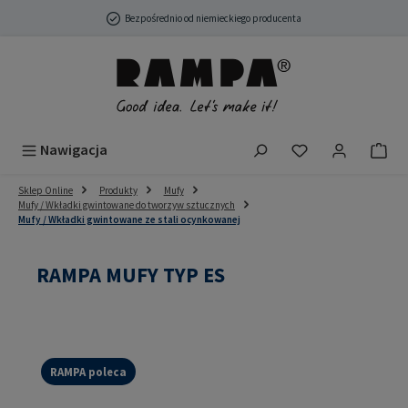
Przejdź do głównej zawartości
Bezpośrednio od niemieckiego producenta
Masz 0 przedmio
Nawigacja
Sklep Online
Produkty
Mufy
Mufy / Wkładki gwintowane do tworzyw sztucznych
Mufy / Wkładki gwintowane ze stali ocynkowanej
RAMPA MUFY TYP ES
RAMPA poleca