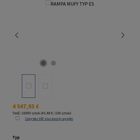
Pomiń galerię zdjęć
Cena regularna:
4 547,93 €
Treść:
10000 sztuk
(45,48 € / 100 sztuk)
Ceny bez VAT plus koszty wysyłki
Wybierz
Typ