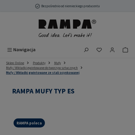
Przejdź do głównej zawartości
Bezpośrednio od niemieckiego producenta
Masz 0 przedmio
Nawigacja
Sklep Online
Produkty
Mufy
Mufy / Wkładki gwintowane do tworzyw sztucznych
Mufy / Wkładki gwintowane ze stali ocynkowanej
RAMPA MUFY TYP ES
RAMPA poleca