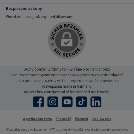
Bezpieczne zakupy
Wielokrotnie nagradzany i certyfikowany!
Dobry pomysł. Zróbmy to! - właśnie o to nam chodzi.
Jako ekspert pomagamy opracować rozwiązania w zakresie połączeń.
Jako producent jesteśmy w stanie wyprodukować odpowiednie
rozwiązania made in Germany.
Bo jesteśmy entuzjastami różnorodności możliwości!
Facebook
Instagram
YouTube
TikTok
LinkedIn
Wysyłka i dostawa
Płatność
Warunki
Anulowanie
Wszystkie ceny z wyłączeniem. VAT plus
koszty wysyłki
i ewentualne opłaty za dostawę,