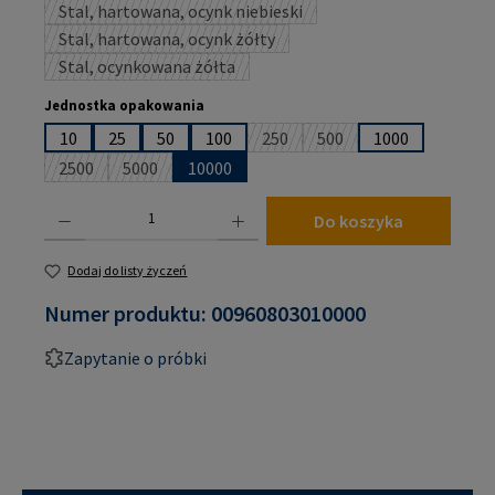
Stal, hartowana, ocynk niebieski
(Ta opcja jest obecnie niedostępna.)
Stal, hartowana, ocynk żółty
(Ta opcja jest obecnie niedostępna.)
Stal, ocynkowana żółta
(Ta opcja jest obecnie niedostępna.)
Wybierz
Jednostka opakowania
10
25
50
100
250
500
1000
(Ta opcja jest obecnie niedostępn
(Ta opcja jest obecnie n
2500
5000
10000
(Ta opcja jest obecnie niedostępna.)
(Ta opcja jest obecnie niedostępna.)
Ilość produktu: Wprowadź żądaną ilość lub użyj przycisków, aby zwiększyć lub zmniejsz
Do koszyka
Dodaj do listy życzeń
Numer produktu:
00960803010000
Zapytanie o próbki