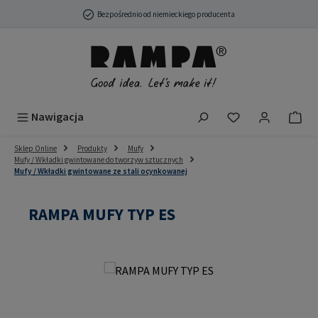
Przejdź do głównej zawartości
Bezpośrednio od niemieckiego producenta
Masz 0 przedmio
Nawigacja
Sklep Online
Produkty
Mufy
Mufy / Wkładki gwintowane do tworzyw sztucznych
Mufy / Wkładki gwintowane ze stali ocynkowanej
RAMPA MUFY TYP ES
Pomiń galerię zdjęć