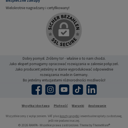
Bezpieczne zakupy
Wielokrotnie nagradzany i certyfikowany!
Dobry pomysł. Zróbmy to! - właśnie o to nam chodzi.
Jako ekspert pomagamy opracować rozwiązania w zakresie połączeń.
Jako producent jesteśmy w stanie wyprodukować odpowiednie
rozwiązania made in Germany.
Bo jesteśmy entuzjastami różnorodności możliwości!
Facebook
Instagram
YouTube
TikTok
LinkedIn
Wysyłka i dostawa
Płatność
Warunki
Anulowanie
Wszystkie ceny z wyłączeniem. VAT plus
koszty wysyłki
i ewentualne opłaty za dostawę,
jeśli nie podano inaczej.
© 2026 RAMPA - Wszelkie prawa zastrzeżone. Theme by
ThemeWare®