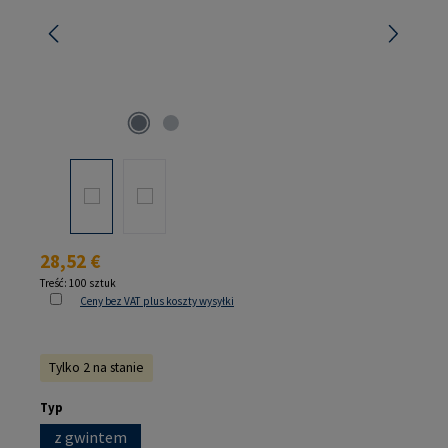
Cena regularna:
28,52 €
Treść:
100 sztuk
Ceny bez VAT plus koszty wysyłki
Tylko 2 na stanie
Wybierz
Typ
z gwintem