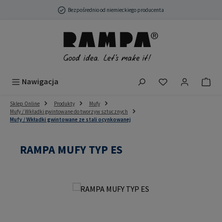
Przejdź do głównej zawartości
Bezpośrednio od niemieckiego producenta
Masz 0 przedmio
Nawigacja
Sklep Online
Produkty
Mufy
Mufy / Wkładki gwintowane do tworzyw sztucznych
Mufy / Wkładki gwintowane ze stali ocynkowanej
RAMPA MUFY TYP ES
Pomiń galerię zdjęć