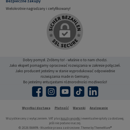
Bezpieczne zakupy
Wielokrotnie nagradzany i certyfikowany!
Dobry pomysł. Zróbmy to! - właśnie o to nam chodzi.
Jako ekspert pomagamy opracować rozwiązania w zakresie połączeń.
Jako producent jesteśmy w stanie wyprodukować odpowiednie
rozwiązania made in Germany.
Bo jesteśmy entuzjastami różnorodności możliwości!
Facebook
Instagram
YouTube
TikTok
LinkedIn
Wysyłka i dostawa
Płatność
Warunki
Anulowanie
Wszystkie ceny z wyłączeniem. VAT plus
koszty wysyłki
i ewentualne opłaty za dostawę,
jeśli nie podano inaczej.
© 2026 RAMPA - Wszelkie prawa zastrzeżone. Theme by
ThemeWare®