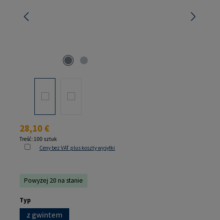
Cena regularna:
28,10 €
Treść:
100 sztuk
Ceny bez VAT plus koszty wysyłki
Powyżej 20 na stanie
Wybierz
Typ
z gwintem