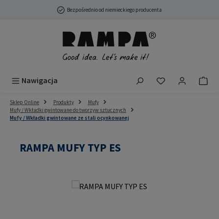
Przejdź do głównej zawartości
Bezpośrednio od niemieckiego producenta
Masz 0 przedmio
Nawigacja
Sklep Online
Produkty
Mufy
Mufy / Wkładki gwintowane do tworzyw sztucznych
Mufy / Wkładki gwintowane ze stali ocynkowanej
RAMPA MUFY TYP ES
Pomiń galerię zdjęć