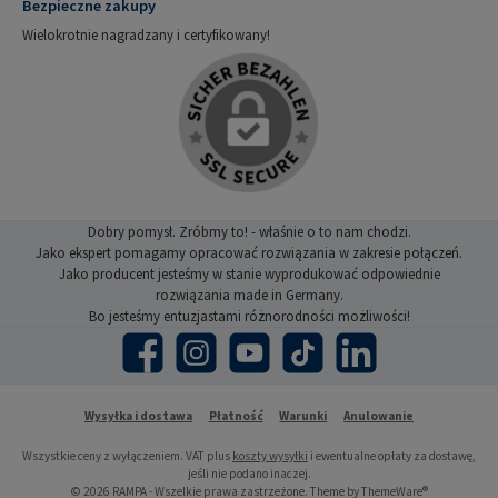
Bezpieczne zakupy
Wielokrotnie nagradzany i certyfikowany!
Dobry pomysł. Zróbmy to! - właśnie o to nam chodzi.
Jako ekspert pomagamy opracować rozwiązania w zakresie połączeń.
Jako producent jesteśmy w stanie wyprodukować odpowiednie
rozwiązania made in Germany.
Bo jesteśmy entuzjastami różnorodności możliwości!
Facebook
Instagram
YouTube
TikTok
LinkedIn
Wysyłka i dostawa
Płatność
Warunki
Anulowanie
Wszystkie ceny z wyłączeniem. VAT plus
koszty wysyłki
i ewentualne opłaty za dostawę,
jeśli nie podano inaczej.
© 2026 RAMPA - Wszelkie prawa zastrzeżone. Theme by
ThemeWare®