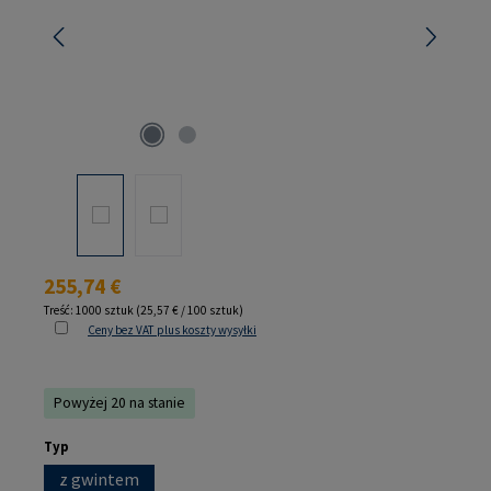
Cena regularna:
255,74 €
Treść:
1000 sztuk
(25,57 € / 100 sztuk)
Ceny bez VAT plus koszty wysyłki
Powyżej 20 na stanie
Wybierz
Typ
z gwintem