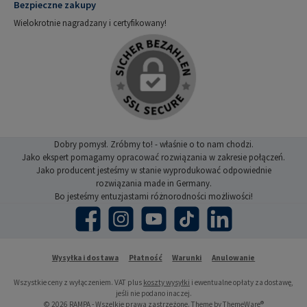
Bezpieczne zakupy
Wielokrotnie nagradzany i certyfikowany!
Dobry pomysł. Zróbmy to! - właśnie o to nam chodzi.
Jako ekspert pomagamy opracować rozwiązania w zakresie połączeń.
Jako producent jesteśmy w stanie wyprodukować odpowiednie
rozwiązania made in Germany.
Bo jesteśmy entuzjastami różnorodności możliwości!
Facebook
Instagram
YouTube
TikTok
LinkedIn
Wysyłka i dostawa
Płatność
Warunki
Anulowanie
Wszystkie ceny z wyłączeniem. VAT plus
koszty wysyłki
i ewentualne opłaty za dostawę,
jeśli nie podano inaczej.
© 2026 RAMPA - Wszelkie prawa zastrzeżone. Theme by
ThemeWare®