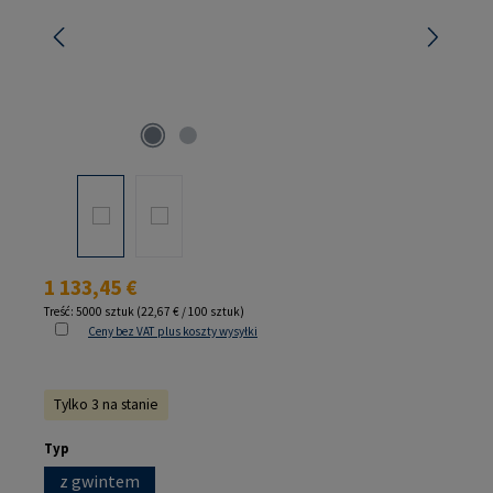
Cena regularna:
1 133,45 €
Treść:
5000 sztuk
(22,67 € / 100 sztuk)
Ceny bez VAT plus koszty wysyłki
Tylko 3 na stanie
Wybierz
Typ
z gwintem