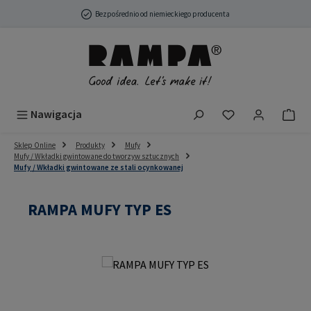
Przejdź do głównej zawartości
Bezpośrednio od niemieckiego producenta
Masz 0 przedmio
Nawigacja
Sklep Online
Produkty
Mufy
Mufy / Wkładki gwintowane do tworzyw sztucznych
Mufy / Wkładki gwintowane ze stali ocynkowanej
RAMPA MUFY TYP ES
Pomiń galerię zdjęć