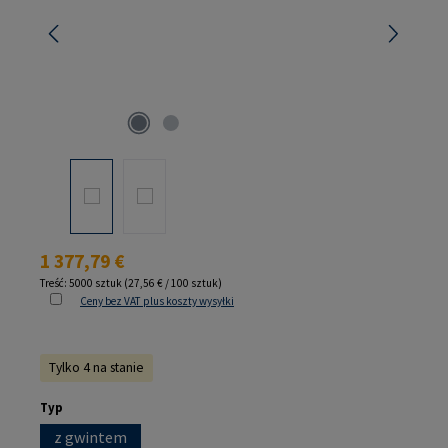
Cena regularna:
1 377,79 €
Treść:
5000 sztuk
(27,56 € / 100 sztuk)
Ceny bez VAT plus koszty wysyłki
Tylko 4 na stanie
Wybierz
Typ
z gwintem