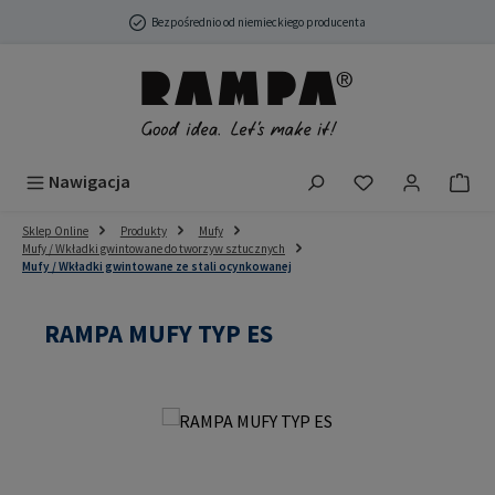
Przejdź do głównej zawartości
Bezpośrednio od niemieckiego producenta
Masz 0 przedmio
Nawigacja
Sklep Online
Produkty
Mufy
Mufy / Wkładki gwintowane do tworzyw sztucznych
Mufy / Wkładki gwintowane ze stali ocynkowanej
RAMPA MUFY TYP ES
Pomiń galerię zdjęć