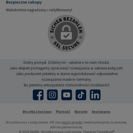
Bezpieczne zakupy
Wielokrotnie nagradzany i certyfikowany!
Dobry pomysł. Zróbmy to! - właśnie o to nam chodzi.
Jako ekspert pomagamy opracować rozwiązania w zakresie połączeń.
Jako producent jesteśmy w stanie wyprodukować odpowiednie
rozwiązania made in Germany.
Bo jesteśmy entuzjastami różnorodności możliwości!
Facebook
Instagram
YouTube
TikTok
LinkedIn
Wysyłka i dostawa
Płatność
Warunki
Anulowanie
Wszystkie ceny z wyłączeniem. VAT plus
koszty wysyłki
i ewentualne opłaty za dostawę,
jeśli nie podano inaczej.
© 2026 RAMPA - Wszelkie prawa zastrzeżone. Theme by
ThemeWare®