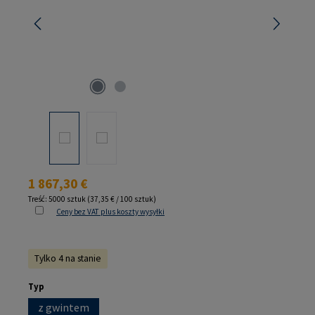
Cena regularna:
1 867,30 €
Treść:
5000 sztuk
(37,35 € / 100 sztuk)
Ceny bez VAT plus koszty wysyłki
Tylko 4 na stanie
Wybierz
Typ
z gwintem