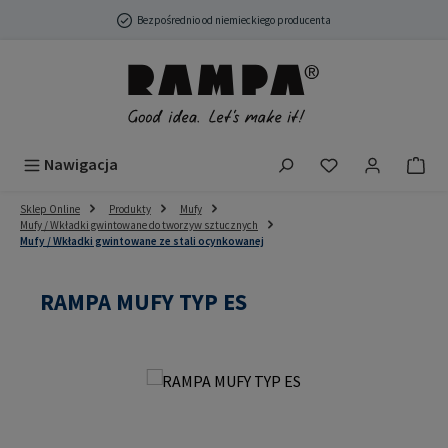
Przejdź do głównej zawartości
Bezpośrednio od niemieckiego producenta
Masz 0 przedmio
Nawigacja
Sklep Online
Produkty
Mufy
Mufy / Wkładki gwintowane do tworzyw sztucznych
Mufy / Wkładki gwintowane ze stali ocynkowanej
RAMPA MUFY TYP ES
Pomiń galerię zdjęć