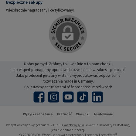
Bezpieczne zakupy
Wielokrotnie nagradzany i certyfikowany!
Dobry pomysł. Zróbmy to! - właśnie o to nam chodzi.
Jako ekspert pomagamy opracować rozwiązania w zakresie połączeń.
Jako producent jesteśmy w stanie wyprodukować odpowiednie
rozwiązania made in Germany.
Bo jesteśmy entuzjastami różnorodności możliwości!
Facebook
Instagram
YouTube
TikTok
LinkedIn
Wysyłka i dostawa
Płatność
Warunki
Anulowanie
Wszystkie ceny z wyłączeniem. VAT plus
koszty wysyłki
i ewentualne opłaty za dostawę,
jeśli nie podano inaczej.
© 2026 RAMPA - Wszelkie prawa zastrzeżone. Theme by
ThemeWare®