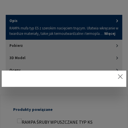
Opis
RAMPA mufa typ ES z szerokim nacięciem tnącym. Ułatwia wkręcanie w
twardsze materiały, takie jak termoutwardzalne i termopla…
Więcej
Pobierz
3D Model
Oceny
Pomiń galerię produktów
Produkty powiązane