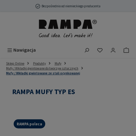
Przejdź do głównej zawartości
Bezpośrednio od niemieckiego producenta
Masz 0 przedmio
Nawigacja
Sklep Online
Produkty
Mufy
Mufy / Wkładki gwintowane do tworzyw sztucznych
Mufy / Wkładki gwintowane ze stali ocynkowanej
RAMPA MUFY TYP ES
RAMPA poleca