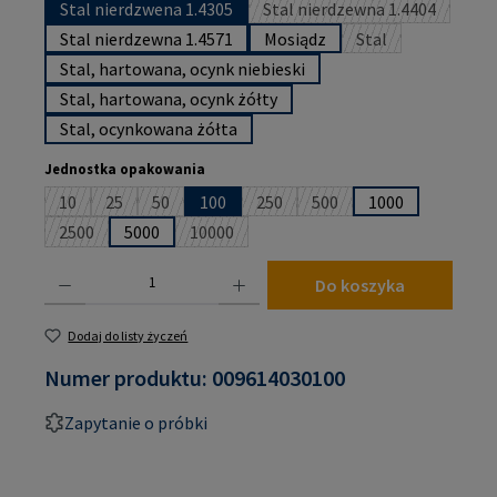
Stal nierdzwena 1.4305
Stal nierdzewna 1.4404
(Ta opcja jest obecnie
Stal nierdzewna 1.4571
Mosiądz
Stal
(Ta opcja jest obe
Stal, hartowana, ocynk niebieski
Stal, hartowana, ocynk żółty
Stal, ocynkowana żółta
Wybierz
Jednostka opakowania
10
25
50
100
250
500
1000
(Ta opcja jest obecnie niedostępna.)
(Ta opcja jest obecnie niedostępna.)
(Ta opcja jest obecnie niedostępna.)
(Ta opcja jest obecnie niedostępna
(Ta opcja jest obecnie ni
2500
5000
10000
(Ta opcja jest obecnie niedostępna.)
(Ta opcja jest obecnie niedostępna.)
Ilość produktu: Wprowadź żądaną ilość lub użyj przycisków, aby zwiększyć lub zmniejsz
Do koszyka
Dodaj do listy życzeń
Numer produktu:
009614030100
Zapytanie o próbki